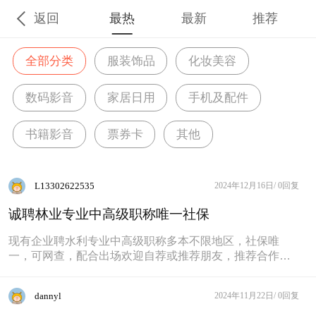
返回
最热
最新
推荐
全部分类
服装饰品
化妆美容
数码影音
家居日用
手机及配件
书籍影音
票券卡
其他
L13302622535
2024年12月16日/
0回复
诚聘林业专业中高级职称唯一社保
现有企业聘水利专业中高级职称多本不限地区，社保唯
一，可网查，配合出场欢迎自荐或推荐朋友，推荐合作成
功介绍费感谢有的联系：133//
dannyl
2024年11月22日/
0回复