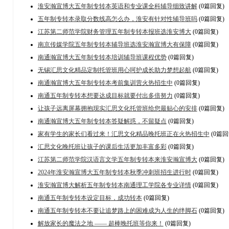
淮安瀚宣博大五年制专转本英语和专业课全科辅导细致讲解
(0篇回复)
五年制专转本录取分数线高怎么办，淮安有针对性辅导班吗
(0篇回复)
江苏第二师范学院财务管理五年制专转本报班选淮安博大
(0篇回复)
南京传媒学院五年制专转本辅导班选淮安瀚宣博大有保障
(0篇回复)
南通瀚宣博大五年制专转本培训辅导班课程优势
(0篇回复)
无锡汇思文化精品定制托管班用心呵护成长助力梦想起航
(0篇回复)
南通瀚宣博大五年制专转本考前集训营火热招生中
(0篇回复)
南通五年制专转本想要达成目标就要付出多倍努力
(0篇回复)
让孩子远离屏幕拥抱现实汇思文化托管班给您最贴心的安排
(0篇回复)
南通瀚宣博大五年制专转本答疑解惑，不留疑点
(0篇回复)
家有学生的家长们看过来！汇思文化精品晚托班正在火热招生中
(0篇回
汇思文化晚托班让孩子的课后生活更加丰富多彩
(0篇回复)
江苏第二师范学院汉语言文学五年制专转本来淮安瀚宣博大
(0篇回复)
2024年淮安瀚宣博大五年制专转本秋季冲刺班招生进行时
(0篇回复)
淮安瀚宣博大解析五年制专转本南通理工学院各专业详情
(0篇回复)
南通五年制专转本设定目标，成功转本
(0篇回复)
南通五年制专转本不要让追梦路上的困难成为人生的绊脚石
(0篇回复)
解放家长的魔法之地 —— 超棒晚托班等你来！
(0篇回复)