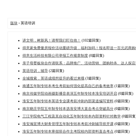
版块
› 英语培训
讲文明，树新风！请帮我们盯住他！
(102篇回复)
得意家免费量房报价活动重磅升级，福利加码！报名即送一百元武商购
得意生活科技有限公司举报工作规章制度
(0篇回复)
亲子母婴板块合作请联系：品牌推广、活动营销、团购秒杀、达人探店
英语培训，辅导
(2篇回复)
全城搜索，英语成绩想提升的看过来哦
(3篇回复)
南通五年制专转本考生考前如何强化提高自己的备考效率
(1篇回复)
南京传媒学院动画摄影播音表演五年制专转本淮安培训开启
(0篇回复)
淮安五年制专转本英语专业课考前冲刺内部渠道编写资料
(0篇回复)
南京晓庄学院五年制专转本选淮安博大直击考点突破高分
(0篇回复)
三江学院电气工程及其自动化五年制专转本内部资料针对教学
(0篇回复
淮安瀚宣博大财务管理五年制专转本考前冲刺辅导班开课
(0篇回复)
淮安五年制专转本寒假班合作主考院校内部资料直击考点
(0篇回复)