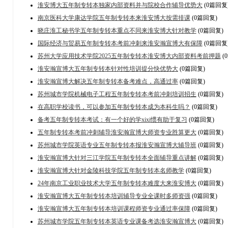
淮安博大五年制专转本独家内部资料并与院校合作辅导优势大
(0篇回复
南京医科大学康达学院五年制专转本来淮安博大按需排课
(0篇回复)
晓庄淮工秘书学五年制专转本重点不同来淮安博大针对教学
(0篇回复)
国际经济与贸易五年制专转本考前冲刺来淮安瀚宣博大有保障
(0篇回复
苏州大学应用技术学院2025五年制专转本淮安博大内部资料考前押题
(
淮安瀚宣博大五年制专转本针对性培训提分快优势大
(0篇回复)
淮安瀚宣博大解决五年制专转本备考难点，高通过率
(0篇回复)
苏州城市学院机械电子工程五年制专转本考前冲刺培训招生
(0篇回复)
在高职学校读书，可以参加五年制专转本成为本科生吗？
(0篇回复)
备考五年制专转本考试：有一个好的学xixi惯有助于复习
(0篇回复)
五年制专转本考前冲刺辅导淮安瀚宣博大师资专业胜算更大
(0篇回复)
苏州城市学院英语专业五年制专转本报淮安瀚宣博大辅导班
(0篇回复)
淮安瀚宣博大针对三江学院五年制专转本全面辅导重点讲解
(0篇回复)
淮安瀚宣博大针对金陵科技学院五年制专转本名师教学
(0篇回复)
24年南京工业职业技术大学五年制专转本难度大来淮安博大
(0篇回复)
淮安瀚宣博大五年制专转本培训辅导专业全课时多师资强
(0篇回复)
淮安瀚宣博大五年制专转本培训课程师资专业通过率保障
(0篇回复)
苏州城市学院五年制专转本英语专业课备考选淮安瀚宣博大
(0篇回复)