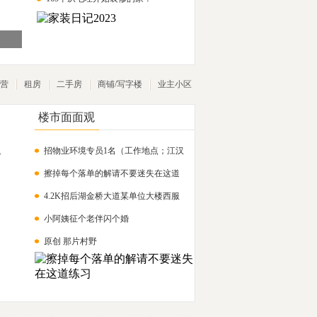
营
租房
二手房
商铺/写字楼
业主小区
楼市面面观
招物业环境专员1名（工作地点；江汉
，
擦掉每个落单的解请不要迷失在这道
路）
4.2K招后湖金桥大道某单位大楼西服
练习
小阿姨征个老伴闪个婚
普岗保安
原创 那片村野