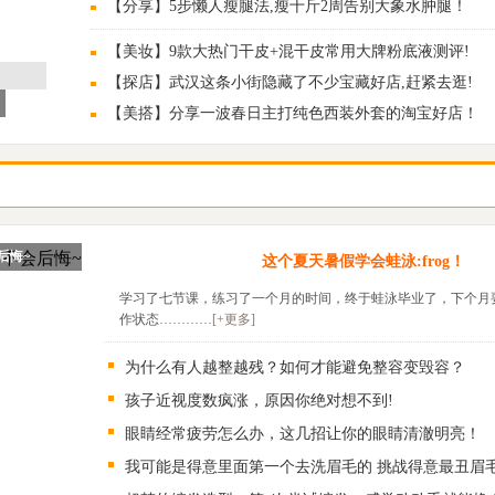
【分享】5步懒人瘦腿法,瘦十斤2周告别大象水肿腿！
【美妆】9款大热门干皮+混干皮常用大牌粉底液测评!
【探店】武汉这条小街隐藏了不少宝藏好店,赶紧去逛!
【美搭】分享一波春日主打纯色西装外套的淘宝好店！
后悔~
这个夏天暑假学会蛙泳:frog！
学习了七节课，练习了一个月的时间，终于蛙泳毕业了，下个月
作状态…………
[+更多]
为什么有人越整越残？如何才能避免整容变毁容？
孩子近视度数疯涨，原因你绝对想不到!
眼睛经常疲劳怎么办，这几招让你的眼睛清澈明亮！
我可能是得意里面第一个去洗眉毛的 挑战得意最丑眉