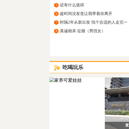
还有什么值得
5
趁时间没发觉让我带着你离开
6
时隔2年从新出发 找个合适的人走完一
7
真诚相亲 征婚（男找女）
8
吃喝玩乐
置