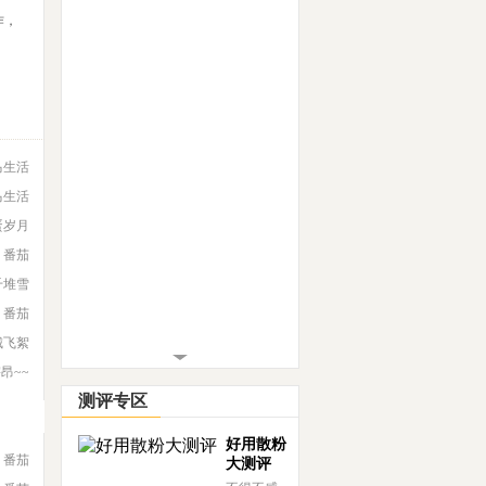
作，
马生活
马生活
蛋岁月
番茄
千堆雪
番茄
城飞絮
宇昂~~
测评专区
好用散粉
番茄
大测评