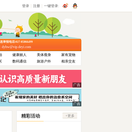
|
|
登录
注册
一键登录:
报电话:027-85866499
bw@vip.deyi.com
拍
健康丽人
美体瘦身
家有宠物
区
数码通信
旅游户外
相亲交友
精彩活动
+更多