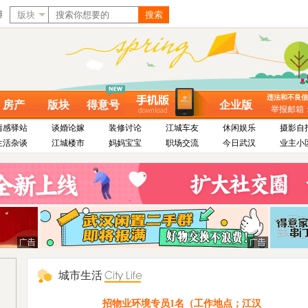
博
版块
搜索
违法和不良信息举
房产
版块
得意号
企业版
举报邮箱：dy
情感驿站
谈婚论嫁
装修讨论
江城车友
休闲娱乐
摄影自
生活杂谈
江城楼市
妈妈宝宝
职场交流
今日武汉
业主小
城市生活
招物业环境专员1名（工作地点；江汉