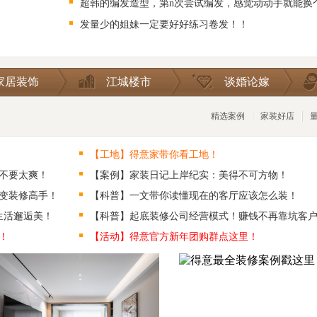
超韩的编发造型，第n次尝试编发，感觉动动手就能换
发量少的姐妹一定要好好练习卷发！！
家居装饰
江城楼市
谈婚论嫁
精选案例
家装好店
【工地】得意家带你看工地！
不要太爽！
【案例】家装日记上岸纪实：美得不可方物！
变装修高手！
【科普】一文带你读懂现在的客厅应该怎么装！
生活邂逅美！
【科普】起底装修公司经营模式！赚钱不再靠坑客
！
【活动】得意官方新年团购群点这里！