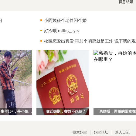
得意结婚
习
小阿姨征个老伴闪个婚
好冷哦:rolling_eyes:
校园恋爱出真爱 再加个初恋就是王炸 说下我的观
94年武汉男生年16+，寻小姐姐一枚！
临近婚期，突然不想结了
离婚后，再婚的困难在
得意妈宝
妈宝论坛
造人日记