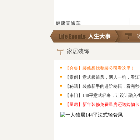
健康直通车
一篇文章解决含胸
驼背的问题！
现代大家由于伏案太
久以及体力劳动的缺
家居装饰
乏，越来越多的人体
态上会存在含胸驼背
的问题……
【合集】装修想找整装公司看这里！
骑自行车能减肥吗？用这5招一定
【案例】意式极简风，两人一狗，看江
瘦！
运动训练时必须掌握的呼吸方式！
【秘籍】装修新手的进阶秘籍，看完秒
女子确诊“"虫癌"，8.6cm病灶，肝脏
【串门】140平意式轻奢，让设计融入
险被
【量房】新年装修免费量房还送购物卡