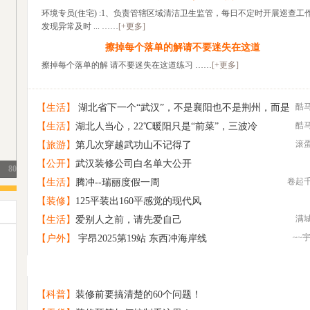
环境专员(住宅) :1、负责管辖区域清洁卫生监管，每日不定时开展巡查工
发现异常及时 ... ……
[+更多]
擦掉每个落单的解请不要迷失在这道
擦掉每个落单的解 请不要迷失在这道练习 ……
[+更多]
酷
【生活】
湖北省下一个“武汉”，不是襄阳也不是荆州，而是
酷
【生活】
湖北人当心，22℃暖阳只是“前菜”，三波冷
这座低调的城市
滚
【旅游】
第几次穿越武功山不记得了
【公开】
武汉装修公司白名单大公开
卷起
【生活】
腾冲--瑞丽度假一周
【装修】
125平装出160平感觉的现代风
满
【生活】
爱别人之前，请先爱自己
~~
【户外】
宇昂2025第19站 东西冲海岸线
原创 那片村野
1
诚意相亲交友
2
找旅游搭子
3
【科普】
装修前要搞清楚的60个问题！
寻找一个懂得欣赏“平淡”的你
4