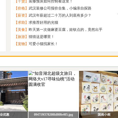
【干货】
装修预算如何控制看这里！
原创 禅虚梦
5
【价格】
武汉装修公司报价合集，小编亲自探路
校园恋爱出真爱 再加个初恋就是王炸
6
【薪资】
武汉年薪超过二十万的人到底有多少？
原创 浓碧禅堂
7
【求助】
求推荐好用的光猫
原创 深山小寺
8
【美食】
昨天第一次做麻婆豆腐，娃钦点的，竟然出乎
趁时间没发觉让我带着你离开
9
【旅游】
猜猜这是哪里！
【宠物】
可爱小猫找家长！
88年末，男征女，要半年内可以结婚的
10
业优惠
094719f378208fd808e405.jpg
国画小画