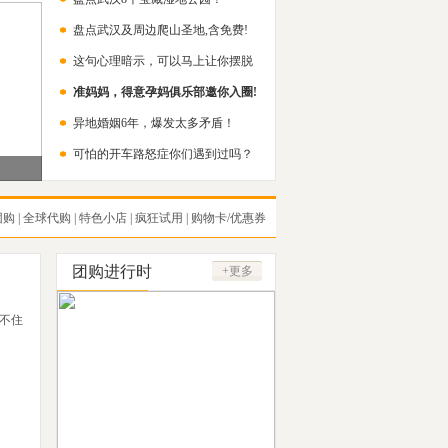
盘点武汉及周边爬山圣地,含免费!
这句心理暗示，可以马上让你摆脱
准妈妈，得意孕妈俱乐部邀你入圈!
内耗！
异地婚姻6年，爆发太多矛盾！
可怕的开车路怒症你们遇到过吗？
团购
|
全球代购
|
特色小店
|
疯狂试用
|
购物卡/优惠券
团购进行时
+更多
不住