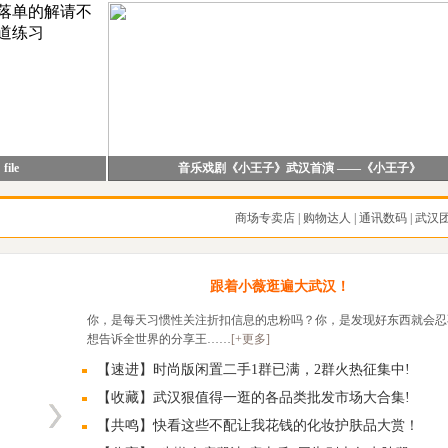
file
音乐戏剧《小王子》武汉首演 ——《小王子》
商场专卖店
|
购物达人
|
通讯数码
|
武汉
跟着小薇逛遍大武汉！
你，是每天习惯性关注折扣信息的忠粉吗？你，是发现好东西就会忍
想告诉全世界的分享王……
[+更多]
【速进】时尚版闲置二手1群已满，2群火热征集中!
【收藏】武汉狠值得一逛的各品类批发市场大合集!
【共鸣】快看这些不配让我花钱的化妆护肤品大赏！