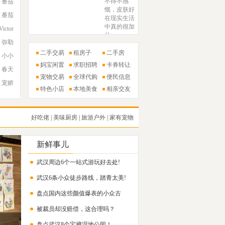
不得不感
番茄
慨，皮肤好
番茄
在现实生活
中真的很加
Victor
分
弥勒
二手交易
租房子
二手房
小小
妈宝闲置
求职招聘
卡券转让
春天
宠物交易
全球代购
便民信息
宠娇
特色小店
本地美食
相亲交友
好吃佬
|
美味厨房
|
旅游户外
|
家有宠物
新鲜事儿
武汉周边6个一站式游玩好去处!
武汉6条小众徒步路线，踏青太美!
盘点国内这些颜值爆表的小众古
被裁员却没赔偿，这合理吗？
镇！
盘点武汉8个宝藏湿地公园！