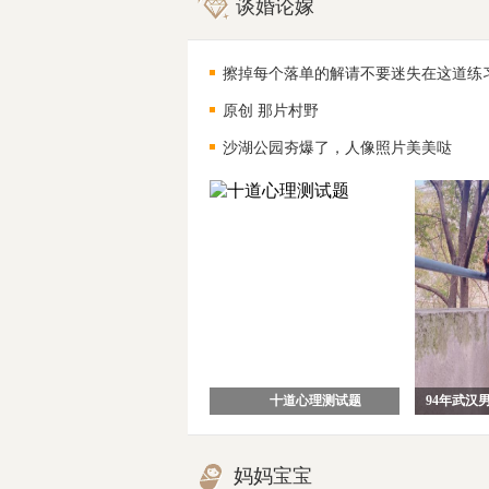
谈婚论嫁
擦掉每个落单的解请不要迷失在这道练
原创 那片村野
沙湖公园夯爆了，人像照片美美哒
十道心理测试题
妈妈宝宝