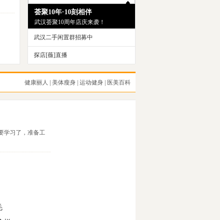
荟聚10年·10刻相伴
武汉荟聚10周年店庆来袭！
武汉二手闲置群招募中
探店[薇]直播
健康丽人
|
美体瘦身
|
运动健身
|
医美百科
要学习了，准备工
毛