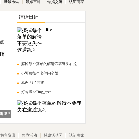
新娘市集
婚嫁百科
结婚交流
认证商家
结婚日记
file
点
擦掉每个落单的解请不要迷失在这
小阿姨征个老伴闪个婚
原创 那片村野
好冷哦:rolling_eyes:
哪里？
妈宝资讯
精彩活动
特惠活动区
认证商家