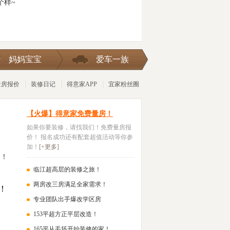
个样~
妈妈宝宝
爱车一族
量房报价
装修日记
得意家APP
宜家粉丝圈
【火爆】得意家免费量房！
如果你要装修，请找我们！免费量房报
价！ 报名成功还有配套超值活动等你参
加！
[+更多]
户！
临江超高层的装修之旅！
两房改三房满足全家需求！
专业团队出手爆改学区房
153平超方正平层改造！
165平从毛坯开始装修的家！