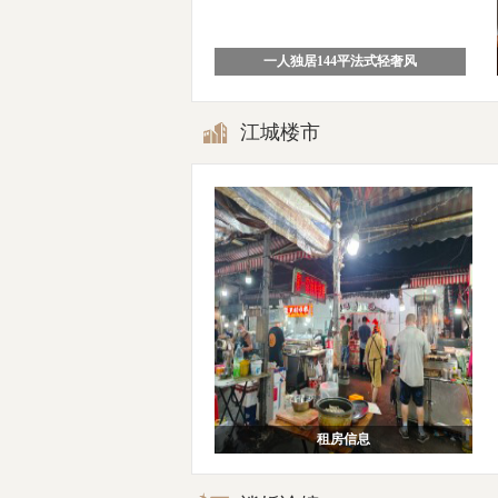
一人独居144平法式轻奢风
江城楼市
租房信息