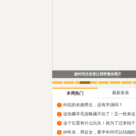
80后的未婚男生，还有市场吗？
最新发表
本周热门
80后的未婚男生，还有市场吗？
1
这份薅羊毛攻略藏不住了！五一快来这
2
里“原
这个位置有什么玩头！就为了过来拍个
3
88年末，男征女，要半年内可以结婚的
4