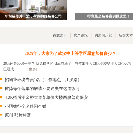
年前装修冲一波，帮你挑好装修公司
得意最全装修案例戳这里！
得意房产
房产论坛
购房俱乐部
新盘大本
2025年，大家为了武汉中上等学区愿意加价多少？
20%还是5000一平？ 我觉得学区彻底崩塌了，当年出生人口比高校毕业人口少20%
已经成 ... ……
[+更多]
招物业环境专员1名（工作地点；江汉路）
擦掉每个落单的解请不要迷失在这道练习
4.2K招后湖金桥大道某单位大楼西服普岗保安
小阿姨征个老伴闪个婚
原创 那片村野