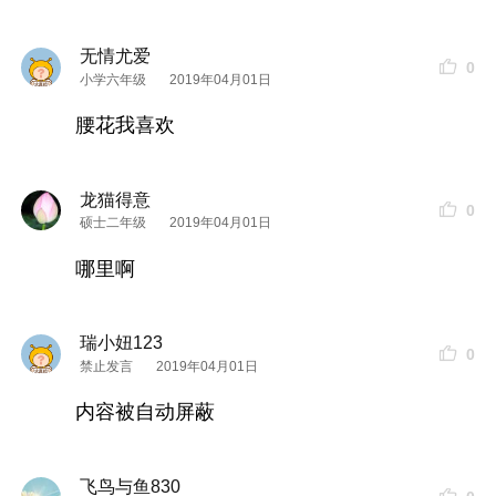
川元汤：
圆子
挺嫩，但
味道
一般
无情尤爱
0
小学六年级
2019年04月01日
腰花我喜欢
龙猫得意
0
硕士二年级
2019年04月01日
哪里啊
瑞小妞123
0
禁止发言
2019年04月01日
内容被自动屏蔽
脆骨
：喜欢嘎嘣脆的可以点，
味道
还可以的
飞鸟与鱼830
火爆腰花：朋友很喜欢吃这道，说
味道
还不错