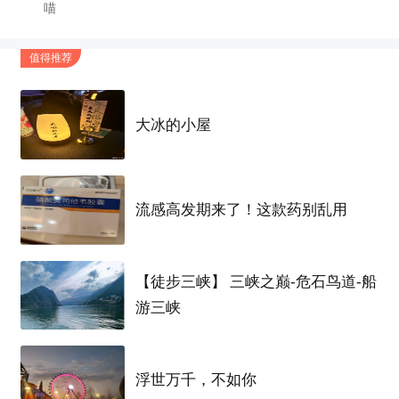
喵
值得推荐
大冰的小屋
滑蛋
牛肉
：蛋皮很香，下面的
牛肉
也很嫩，但是更
喜欢蛋皮，蛋皮+
牛肉
一起吃的口感也很不错
流感高发期来了！这款药别乱用
【徒步三峡】 三峡之巅-危石鸟道-船
游三峡
浮世万千，不如你