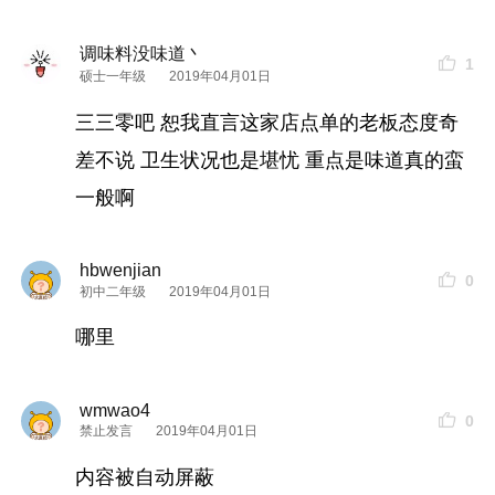
调味料没味道丶
1
硕士一年级
2019年04月01日
三三零吧 恕我直言这家店点单的老板态度奇
包菜：带点酸味，还可以
差不说 卫生状况也是堪忧 重点是味道真的蛮
一般啊
hbwenjian
0
初中二年级
2019年04月01日
哪里
wmwao4
0
禁止发言
2019年04月01日
内容被自动屏蔽