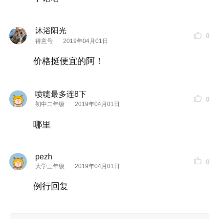
店名地址回复可见哈~
如果你要查看本帖隐藏内容请回复
沐浴阳光
0
得意号
2019年04月01日
标签
汉口美食
湖北菜
家常菜
武汉觅食记
价格挺便宜的阿！
喷嚏最多连8下
0
初中二年级
2019年04月01日
哪里
pezh
0
大学三年级
2019年04月01日
例行回复