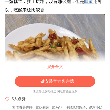
干煸藕丝：挂了层糊，没有那么脆，但是
味道
还可
以，吃起来还比较香
展开全文
一键安装官方客户端
江城热点及时推送 阅读体验更流畅
5
人点赞
習慣看著你睡
蚊妈厨房
肥乌鸦
许愿池的瓶子
得意小奶