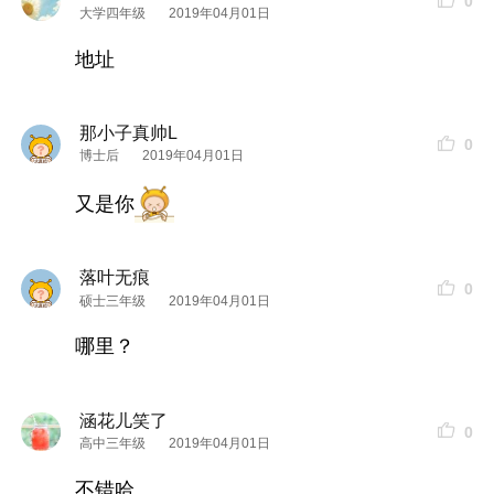
0
大学四年级
2019年04月01日
地址
那小子真帅L
0
博士后
2019年04月01日
又是你
落叶无痕
0
硕士三年级
2019年04月01日
哪里？
总体来说，
味道
不错，如果还能像以前一样优惠就
涵花儿笑了
0
更好啦啊哈哈~不过现在也还好！
高中三年级
2019年04月01日
不错哈