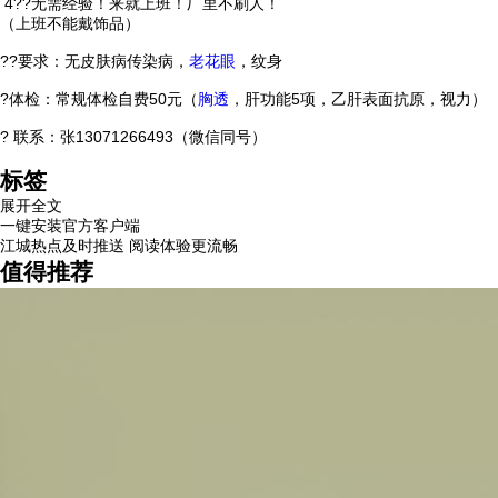
4??无需经验！来就上班！厂里不刷人！
（上班不能戴饰品）
??要求：无皮肤病传染病，
老花眼
，纹身
?体检：常规体检自费50元（
胸透
，肝功能5项，乙肝表面抗原，视力）
? 联系：张13071266493（微信同号）
标签
展开全文
一键安装官方客户端
江城热点及时推送 阅读体验更流畅
值得推荐