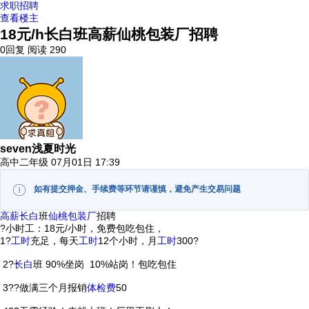
求职招聘
查看楼主
18元/h长白班高薪仙桃包装厂招聘
0回复
阅读 290
seven浅夏时光
高中二年级
07月01日 17:39
如有提交押金、手续费等环节请谨慎，避免产生交易问题
高薪
长白
班
仙桃
包装厂
招聘
?小时工：18元/小时，免费包吃包住，
1?
工时
充足，每天
工时
12个小时，月
工时
300?
2?
长白
班 90%坐岗 10%站岗！包吃包住
3??做满三个月报销
体检费
50