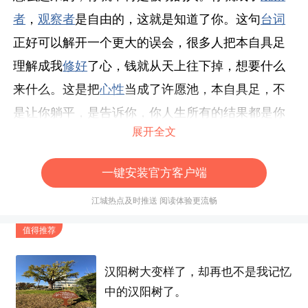
者
，
观察者
是自由的，这就是知道了你。这句
台词
正好可以解开一个更大的误会，很多人把本自具足
理解成我
修好
了心，钱就从天上往下掉，想要什么
来什么。这是把
心性
当成了许愿池，本自具足，不
是让你躺平，是告诉你，你人生所有的结果都是你
展开全文
心性
投射出来的。你赚到的钱、亏掉的账，遇到的
人，卡住的坎，
根子
都在你的
心性
上，不在外面。
一键安装官方客户端
你不知道你的心在怎么运作，所以你只能被它推着
江城热点及时推送 阅读体验更流畅
走，你知道了，你就不再是那个被动的你了，你开
始看见
因果
了。
值得推荐
汉阳树大变样了，却再也不是我记忆
标签
中的汉阳树了。