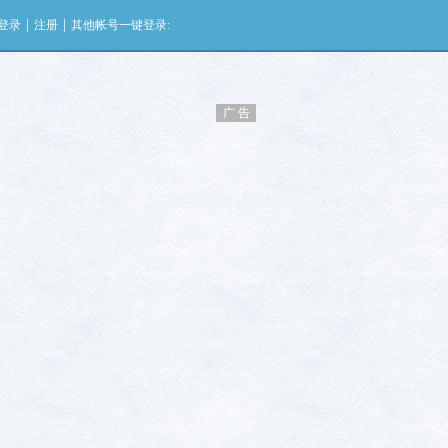
|
|
登录
注册
其他帐号一键登录:
广 告
广 告