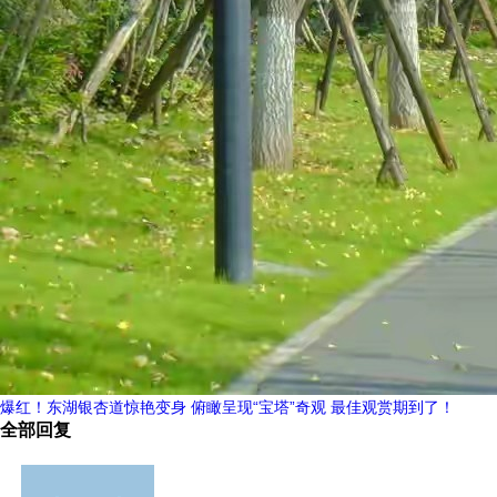
爆红！东湖银杏道惊艳变身 俯瞰呈现“宝塔”奇观 最佳观赏期到了！
全部回复