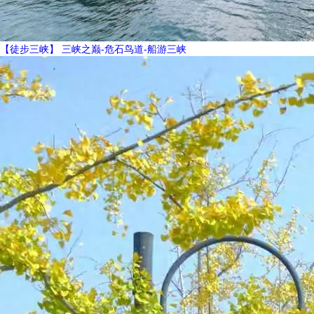
【徒步三峡】 三峡之巅-危石鸟道-船游三峡