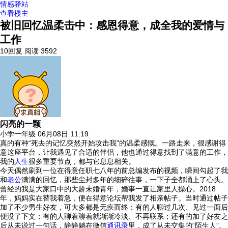
情感驿站
查看楼主
被旧回忆温柔击中：感恩得意，成全我的爱情与
工作
10回复
阅读 3592
闪亮的一颗
小学一年级
06月08日 11:19
真的有种“死去的记忆突然开始攻击我”的温柔感慨。一路走来，很感谢得
意这座平台，让我遇见了合适的伴侣，他也通过得意找到了满意的工作，
我的
人生
很多重要节点，都与它息息相关。
今天偶然刷到一位在得意任职七八年的前总编发布的视频，瞬间勾起了我
和
老公
满满的回忆，那些尘封多年的细碎往事，一下子全都涌上了心头。
曾经的我是大家口中的大龄未婚青年，婚事一直让家里人操心。2018
年，妈妈实在替我着急，便在得意论坛帮我发了相亲帖子。当时通过帖子
加了不少男生好友，可大多都是无疾而终：有的人聊过几次、见过一面后
便没了下文；有的人聊着聊着就渐渐冷淡、不再联系；还有的加了好友之
后从未说过一句话，静静躺在微信
通讯录
里，成了从未交集的“陌生人”。