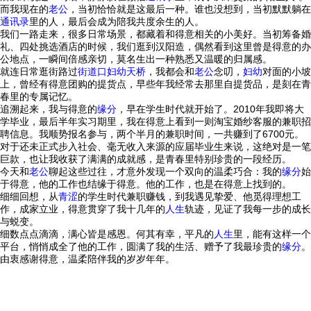
而我现在的
老公
，当初恰恰就是这最后一种。谁也没想到，当初默默躺在
通讯录
里的人，最后会成为陪我共度余生的人。
我们一路走来，很多日常场景，都藏着和得意相关的小美好。当初筹备婚
礼、四处挑选酒店的时候，我们逛到汉阳造，偶然看到这里曾是得意的办
公地点，一瞬间倍感亲切，莫名生出一种熟悉又温暖的归属感。
就连日常逛街路过
街道口
妇幼
天桥
，我都会和
老公
念叨，
妇幼
对面的小坡
上，曾经有得意团购的提货点，早些年我经常去那里自提货品，是刻在青
春里的专属记忆。
追溯起来，我与得意的
缘分
，早在学生时代就开始了。2010年我即将大
学毕业，最后半年实习期里，我在得意上看到一则淘宝婚纱客服的兼职招
聘信息。我顺势报名参与，两个半月的兼职时间，一共赚到了6700元。
对于还未正式步入社会、毫无收入来源的应届毕业生来说，这绝对是一笔
巨款，也让我收获了满满的成就感，是青春里特别珍贵的一段经历。
今天和
老公
聊起这些过往，才意外发现一个双向的温柔巧合：我的
缘分
始
于得意，他的工作也结缘于得意。他的工作，也是在得意上找到的。
细细回想，从
青涩
的学生时代兼职赚钱，到我遇见挚爱、他觅得理想工
作，成家立业，得意贯穿了我十几年的
人生
轨迹，见证了我每一步的成长
与蜕变。
细数点点滴滴，满心皆是感恩。何其有幸，平凡的
人生
里，能有这样一个
平台，悄悄成全了他的工作，圆满了我的生活、赠予了我最珍贵的
缘分
。
由衷感谢得意，温柔陪伴我的岁岁年年。