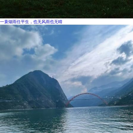
一蓑烟雨任平生，也无风雨也无晴