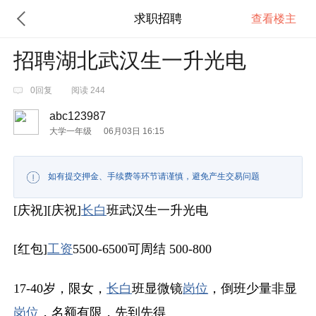
求职招聘
查看楼主
招聘湖北武汉生一升光电
0回复
阅读 244
abc123987
大学一年级
06月03日 16:15
如有提交押金、手续费等环节请谨慎，避免产生交易问题
[庆祝][庆祝]
长白
班武汉生一升光电
[红包]
工资
5500-6500可周结 500-800
17-40岁，限女，
长白
班显微镜
岗位
，倒班少量非显
岗位
，名额有限，先到先得