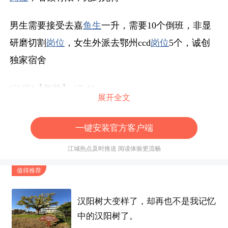
男生需要接受去嘉
鱼生
一升，需要10个倒班，非显
研磨切割
岗位
，女生外派去鄂州ccd
岗位
5个，诚创
独家宿舍
[
玫瑰
]【年龄】 17-40
展开全文
[
玫瑰
]【待遇】：
基工本?资2100元/月(包底含?
一键安装官方客户端
薪1550/月+固住定?房补贴450元+全勤100)
江城热点及时推送 阅读体验更流畅
绩效奖+补贴
看人个?当月产出，正常500-8
值得推荐
00，计岗件?位绩根效?据个人量产?而定ia。)
汉阳树大变样了，却再也不是我记忆
平时班加?按底薪的1.5倍算计?加班费,周加六?
中的汉阳树了。
班按薪底?的2倍计加算?班费。综薪合?资5000-550