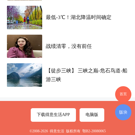
0，保险80元/月，管理费50元/月
最低-3℃！湖北降温时间确定
当天面试入职要3个月体检当天以可?安排住宿，没
有则体检完了安排宿舍
战绩清零，没有前任
________________________
【徒步三峡】 三峡之巅-危石鸟道-船
[
玫瑰
]【吃住】：
吃，最餐高?补32元/天；
游三峡
每餐天?补20元，加班计累?三个
小时
外额?加12元餐
首页
补，餐随补?
工资
一起发放
版块
下载得意生活APP
电脑版
住：公提司?供免费住宿，员宿工?舍4人/间，配
独有?立卫生间，空调、热水器、洗衣机，押金100
©2008-2026 得意生活 版权所有 鄂B2-20080065