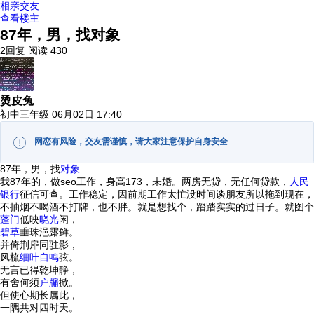
相亲交友
查看楼主
87年，男，找对象
2回复
阅读 430
烫皮兔
初中三年级
06月02日 17:40
网恋有风险，交友需谨慎，请大家注意保护自身安全
87年，男，找
对象
我87年的，做seo工作，身高173，未婚。两房无贷，无任何贷款，
人民
银行
征信可查。工作稳定，因前期工作太忙没时间谈朋友所以拖到现在，
不抽烟不喝酒不打牌，也不胖。就是想找个，踏踏实实的过日子。就图个
蓬门
低映
晓光
闲，
碧草
垂珠浥露鲜。
并倚荆扉同驻影，
风梳
细叶
自鸣
弦。
无言已得乾坤静，
有舍何须
户牖
掀。
但使心期长属此，
一隅共对四时天。