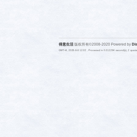
得意生活
版权所有©2008-2020 Powered by
Di
GMT+8, 2026-8-8 12:02
, Processed in 0.012294 second(s), 2 quer