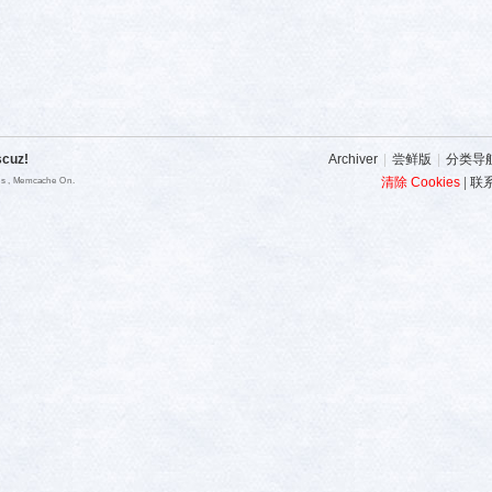
scuz!
Archiver
|
尝鲜版
|
分类导
清除 Cookies
|
联
ies , Memcache On.