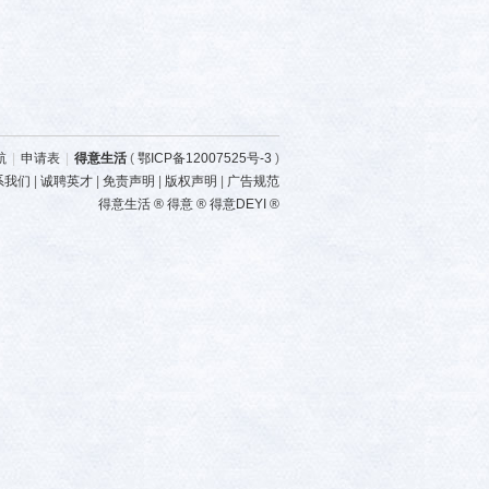
航
|
申请表
|
得意生活
(
鄂ICP备12007525号-3
)
系我们
|
诚聘英才
|
免责声明
|
版权声明
|
广告规范
得意生活 ® 得意 ® 得意DEYI ®