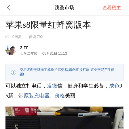
跳蚤市场
查看楼主
苹果s8限量红蜂窝版本
0回复
阅读 792
zlzn
大学二年级
05月31日 11:13
交易请面交或淘宝咸鱼担保交易,请勿直接打款,避免交易产生问
题!
可以独立打电话，
发微
信，健身和学生必备，
成色
9
5新，带
原装
充电器
。
价格
美丽，