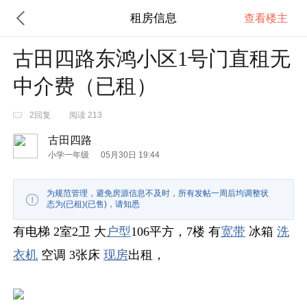
租房信息
查看楼主
古田四路东鸿小区1号门直租无
中介费（已租）
2回复
阅读 213
古田四路
小学一年级
05月30日 19:44
为规范管理，避免房源信息不及时，所有发帖一周后均调整状
态为(已租)(已售)，请知悉
有电梯 2室2卫 大
户型
106平方，7楼 有
宽带
冰箱
洗
衣机
空调 3张床
现房
出租，