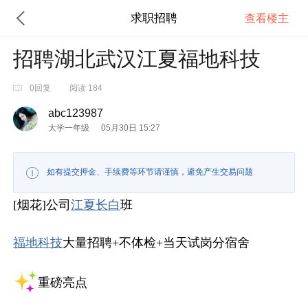
求职招聘
查看楼主
招聘湖北武汉江夏福地科技
0回复
阅读 184
abc123987
大学一年级
05月30日 15:27
如有提交押金、手续费等环节请谨慎，避免产生交易问题
[烟花]公司
江夏
长白
班
福地科技
大量招聘+不体检+当天试岗分宿舍
重磅亮点