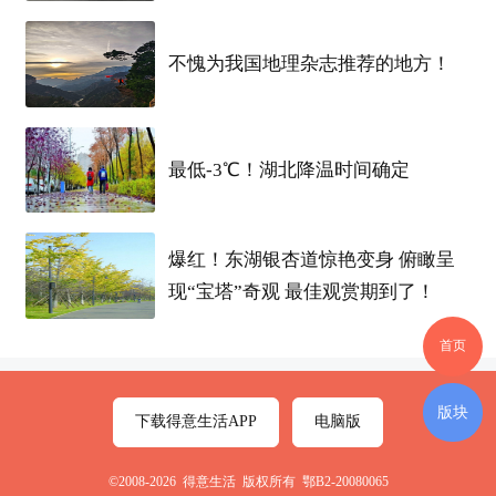
招聘
岗位
：
不愧为我国地理杂志推荐的地方！
长白
班：外观检，MPO，组装，FA，短纤粘接
两班倒：测试，短跳线
最低-3℃！湖北降温时间确定
薪资结构：
白班
19/
小时
，
夜班
21/
小时
，特殊
岗
位
21/
小时
，(不满月
白班
18/
夜班
20)
爆红！东湖银杏道惊艳变身 俯瞰呈
现“宝塔”奇观 最佳观赏期到了！
发薪日：18号
首页
体检:? 不体检
版块
下载得意生活APP
电脑版
吃住情况：包住，吃饭自理，住宿押金100
©2008-2026 得意生活 版权所有 鄂B2-20080065