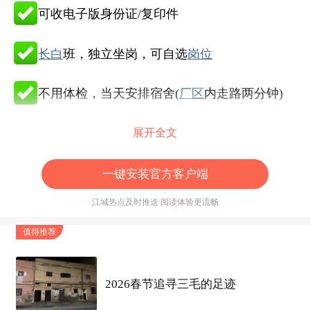
可收电子版身份证/复印件
长白
班，独立坐岗，可自选
岗位
不用体检，当天安排宿舍(
厂区
内走路两分钟)
非流水线，分体静电服，恒温车间
展开全文
手工活轻松简单，一看就会
一键安装官方客户端
江城热点及时推送 阅读体验更流畅
厂区
美食城吃饭，干净卫生
值得推荐
中午/晚上各有一
小时
吃饭休息时间
2026春节追寻三毛的足迹
招聘年龄：18-40岁，男女不限