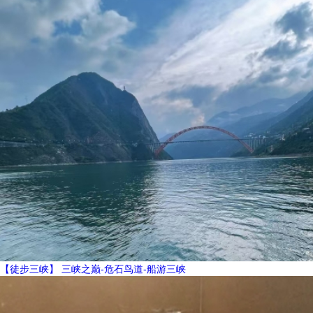
【徒步三峡】 三峡之巅-危石鸟道-船游三峡