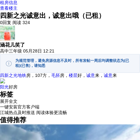
租房信息
查看楼主
四新之光诚意出，诚意出哦（已租）
0回复
阅读 324
涵花儿笑了
高中三年级
05月28日 12:21
为规范管理，避免房源信息不及时，所有发帖一周后均调整状态为(已
租)(已售)，请知悉
四新之光
地铁
房，107方，
毛胚
房，
楼层
好，
诚意
来，
诚意
来
阳光
好房
标签
展开全文
一键安装官方客户端
江城热点及时推送 阅读体验更流畅
值得推荐