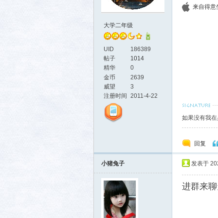
来自得意生活
大学二年级
UID
186389
帖子
1014
生活
精华
0
金币
2639
威望
3
注册时间
2011-4-22
如果没有我在身
回复
小猪兔子
发表于 2026
消费
进群来聊