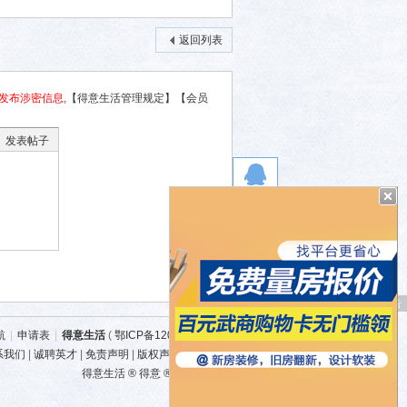
返回列表
发布涉密信息,
【得意生活管理规定】
【会员
发表帖子
广 告
航
|
申请表
|
得意生活
(
鄂ICP备12007525号-3
)
系我们
|
诚聘英才
|
免责声明
|
版权声明
|
广告规范
得意生活 ® 得意 ® 得意DEYI ®