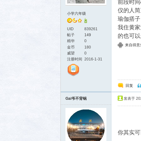
前段时间
仪的人简
小学六年级
瑜伽搭子
我住黄家
UID
839261
的也可以
帖子
149
精华
0
来自得意生活
金币
180
威望
0
活-
注册时间
2016-1-31
回复
Gai爷不背锅
发表于 2026
武汉
你其实可