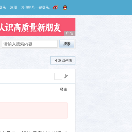
|
|
登录
注册
其他帐号一键登录:
广 告
广 告
搜索
返回列表
楼主