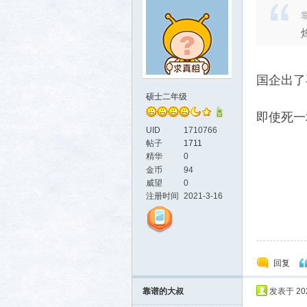
靠
国企出了
硕士二年级
即使死一
UID
1710766
帖子
1711
精华
0
金币
94
威望
0
注册时间
2021-3-16
回复
靠谱的大叔
发表于 2026