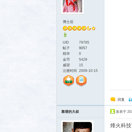
博士后
社区
UID
79785
帖子
9057
精华
0
金币
5429
威望
15
注册时间
2009-10-15
回复
靠谱的大叔
发表于 2026
烽火科技