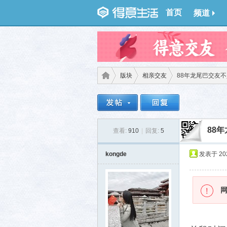
首页
频道
版块
相亲交友
88年龙尾巴交友
得意
›
›
›
88
查看:
910
|
回复:
5
kongde
发表于 2026
生