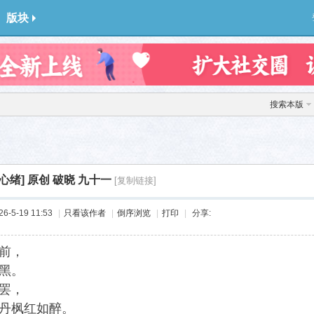
版块
搜索本版
心绪]
原创 破晓 九十一
[复制链接]
-5-19 11:53
|
只看该作者
|
倒序浏览
|
打印
|
分享:
前，
黑。
罢，
丹枫红如醉。