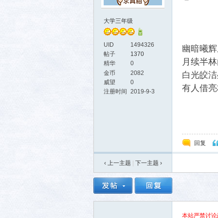
大学三年级
UID
1494326
幽暗曦辉
帖子
1370
月续半林
精华
0
金币
2082
白光皎洁
威望
0
有人借亮
活-
注册时间
2019-9-3
回复
‹ 上一主题
|
下一主题
›
武汉
本站严禁讨论