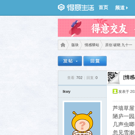
首页
频道
版块
情感驿站
原创 破晓 九十一
得意
›
›
›
[情感
查看:
702
|
回复:
0
lkwy
发表于 2026
芦墙草屋
陋庐一园
几声虫唧
生
忽见雪溆