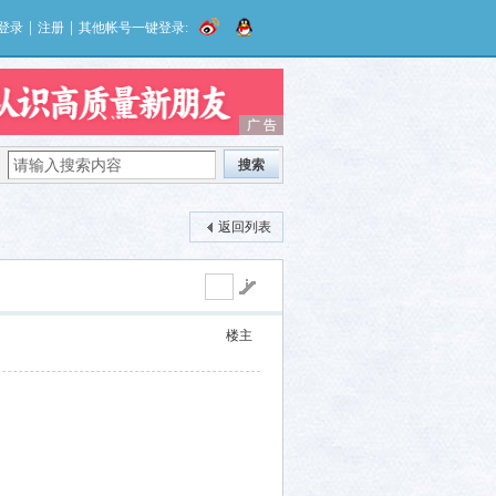
|
|
登录
注册
其他帐号一键登录:
广 告
广 告
搜索
返回列表
楼主