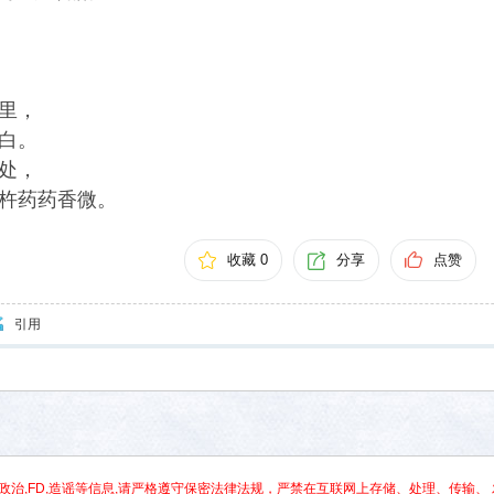
里，
白。
处，
杵药药香微。
收藏 0
分享
点赞
引用
政治,FD,造谣等信息,请严格遵守保密法律法规，严禁在互联网上存储、处理、传输、 