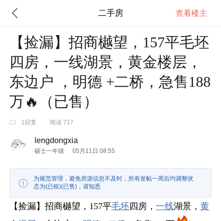
二手房
查看楼主
【捡漏】招商樾望，157平毛坯
四房，一线湖景，黄金楼层，
东边户 ，明德 +二桥，急售188
万🔥（已售）
1回复
阅读 717
lengdongxia
硕士一年级
05月11日 08:55
为规范管理，避免房源信息不及时，所有发帖一周后均调整状
态为(已租)(已售)，请知悉
【捡漏】招商樾望，157平
毛坯
四房，
一线
湖景，
黄