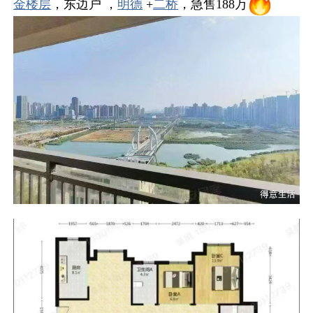
金
楼层
，东边户 ，
明德
+
二桥
，急售188万