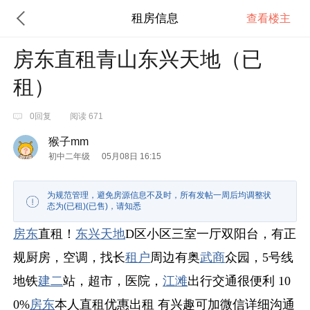
租房信息
查看楼主
房东直租青山东兴天地（已
租）
0回复
阅读 671
猴子mm
初中二年级
05月08日 16:15
为规范管理，避免房源信息不及时，所有发帖一周后均调整状
态为(已租)(已售)，请知悉
房东
直租！
东兴
天地
D区小区三室一厅双阳台，有正
规厨房，空调，找长
租户
周边有奥
武商
众园，5号线
地铁
建二
站，超市，医院，
江滩
出行交通很便利 10
0%
房东
本人直租优惠出租 有兴趣可加微信详细沟通