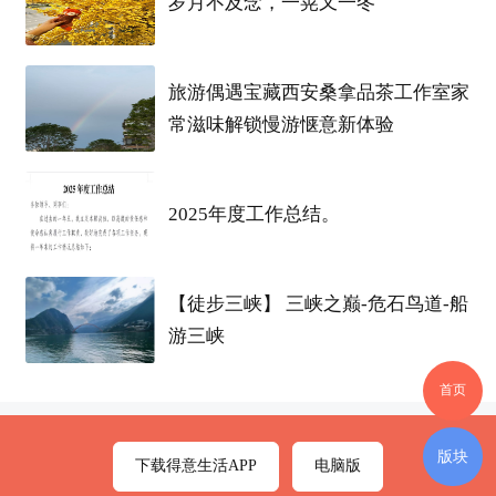
岁月不及念，一晃又一冬
旅游偶遇宝藏西安桑拿品茶工作室家
常滋味解锁慢游惬意新体验
2025年度工作总结。
【徒步三峡】 三峡之巅-危石鸟道-船
游三峡
首页
版块
下载得意生活APP
电脑版