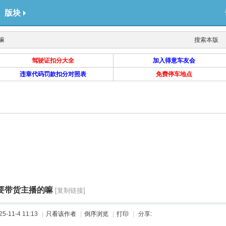
版块
嘛
搜索本版
驾驶证扣分大全
加入得意车友会
违章代码罚款扣分对照表
免费停车地点
要带货主播的嘛
[复制链接]
-11-4 11:13
|
只看该作者
|
倒序浏览
|
打印
|
分享: