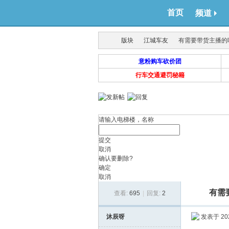
首页
频道
版块
江城车友
有需要带货主播的
意粉购车砍价团
行车交通避罚秘籍
得意
›
›
›
请输入电梯楼，名称
提交
取消
确认要删除?
确定
取消
生
有需
查看:
695
|
回复:
2
沐辰呀
发表于 2025