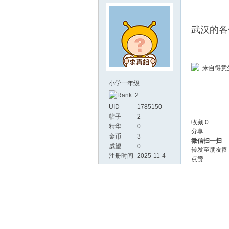
武汉的各
活-
来自得意生活
小学一年级
UID
1785150
帖子
2
收藏 0
精华
0
分享
金币
3
微信扫一扫
威望
0
转发至朋友圈
注册时间
2025-11-4
点赞
武汉