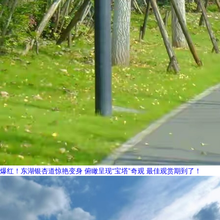
爆红！东湖银杏道惊艳变身 俯瞰呈现“宝塔”奇观 最佳观赏期到了！