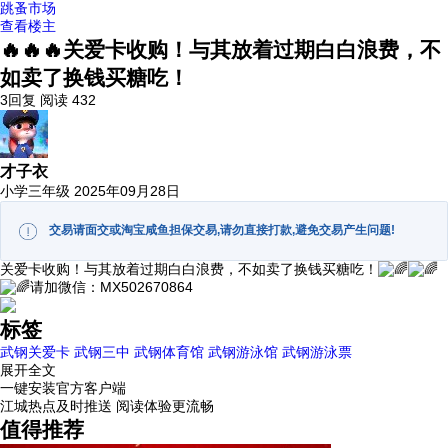
跳蚤市场
查看楼主
🔥🔥🔥关爱卡收购！与其放着过期白白浪费，不
如卖了换钱买糖吃！
3回复
阅读 432
才子衣
小学三年级
2025年09月28日
交易请面交或淘宝咸鱼担保交易,请勿直接打款,避免交易产生问题!
关爱卡收购！与其放着过期白白浪费，不如卖了换钱买糖吃！
请加微信：MX502670864
标签
武钢关爱卡
武钢三中
武钢体育馆
武钢游泳馆
武钢游泳票
展开全文
一键安装官方客户端
江城热点及时推送 阅读体验更流畅
值得推荐