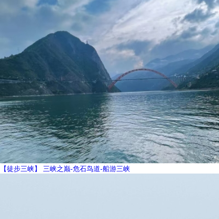
【徒步三峡】 三峡之巅-危石鸟道-船游三峡