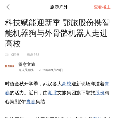
旅游户外
查看楼主
科技赋能迎新季 鄂旅股份携智
能机器狗与外骨骼机器人走进
高校
0回复
阅读 368
得意文旅
为人民服务
2025年09月28日
时值金秋开学季，武汉各大
高校
迎新现场洋溢着
青
春
的活力。近日，由
湖北
文旅集团旗下鄂旅
股份
精
心策划的“
青春
集结