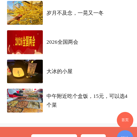
完成翻跟头、奔跑、舞蹈等高难度动作，时而抬爪
岁月不及念，一晃又一冬
互动、时而趴地问好，高度仿生的运动姿态与憨态
可掬的表现引发现场师生欢呼。活动现场，
外骨骼
机器
人体验同样人气爆棚。同学们在工作人员指导
2026全国两会
下试穿“增强人体机能”的
智能
装备，零距离感受
科
技
赋能生活的革新力量。
大冰的小屋
中午附近吃个盒饭，15元，可以选4
个菜
首页