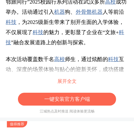
鄂旅同行”2025校园行系列活动在武汉多所
高校
成功
举办。活动通过引入
机器
狗、
外骨骼
机器
人等前沿
科技
，为2025级新生带来了别开生面的入学体验，
不仅展现了
科技
的魅力，更彰显了企业在“文旅+
科
技
”融合发展道路上的创新与探索。
本次活动覆盖数千名
高校
师生，通过炫酷的
科技
互
动、深度的场景体验与贴心的迎新关怀，成功搭建
了与Z世代青年沟通的桥梁，为
湖北
文旅品牌注入了
展开全文
更多
青春
与
科技
的活力。
一键安装官方客户端
科技
赋能迎新，
机器
狗“组团”引爆校园
江城热点及时推送 阅读体验更流畅
在
湖北
工业大学电气学院迎新现场，数只
智能
机器
值得推荐
狗组成的“
科技
天团”成为焦点。它们伴随动感音乐