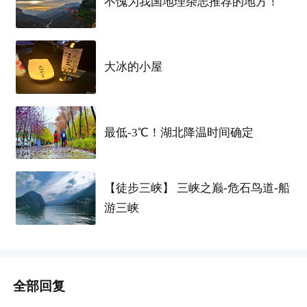
不愧为我国地理杂志推荐的地方！
摄像机 各类手机回收
电话：13402661489 杨先生
大冰的小屋
标签
最低-3℃！湖北降温时间确定
【徒步三峡】 三峡之巅-危石鸟道-船
游三峡
全部回复