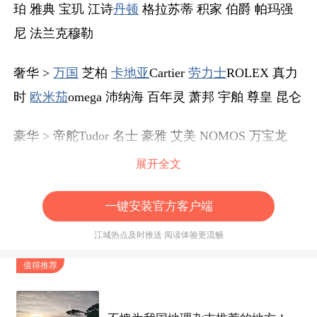
珀 雅典 宝玑 江诗
丹顿
格拉苏蒂 积家 伯爵 帕玛强
尼 法兰克穆勒
奢华 >
万国
芝柏
卡地亚
Cartier
劳力士
ROLEX 真力
时
欧米茄
omega 沛纳海 百年灵 萧邦 宇舶 尊皇 昆仑
豪华 > 帝舵Tudor 名士 豪雅 艾美 NOMOS 万宝龙
宝齐莱 波尔 雷蒙威 豪利时 浪琴 雷达
展开全文
亲民 > 汉
米尔顿
美度 精工 天梭 梅花 雪铁纳 东方
一键安装官方客户端
双狮 西铁城 卡西欧 海鸥
江城热点及时推送 阅读体验更流畅
时尚 > 爱马仕 LV 迪奥 香奈儿 Gucci 宝
格丽
值得推荐
另回收：单反相机 单反镜头 苹果笔记本 游戏电脑