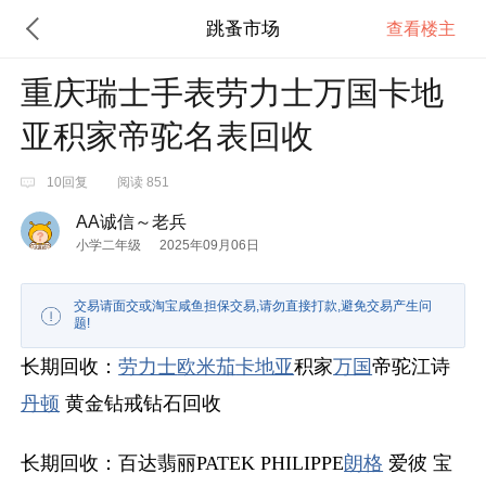
跳蚤市场
查看楼主
重庆瑞士手表劳力士万国卡地
亚积家帝驼名表回收
10回复
阅读 851
AA诚信～老兵
小学二年级
2025年09月06日
交易请面交或淘宝咸鱼担保交易,请勿直接打款,避免交易产生问
题!
长期回收：
劳力士
欧米茄
卡地亚
积家
万国
帝驼江诗
丹顿
黄金钻戒钻石回收
长期回收：百达翡丽PATEK PHILIPPE
朗格
爱彼 宝