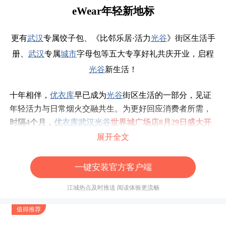
eWear年轻新地标
更有
武汉
专属
饺子包
、《
比邻乐居
·活力
光谷
》
街区生活手
册
、
武汉
专属
城市
字母包等五大专享好礼共庆开业，启程
光谷
新生活！
十年相伴，
优衣库
早已成为
光谷
街区生活的一部分
，见证
年轻活力与日常烟火交融共生
。为更好
回应
消费者所需，
时隔
4个月，
优衣库
武汉
光谷
世界城广场店
8
月
29日盛大开
幕
，
以
1300平方米双层
门店
的崭新面貌焕
新亮相，
重回商
展开全文
圈核心。
新店
围绕
商品
组合、
门店
空间设计、本土文化共
创
进行消费体验
三
重升级
，
与
光谷
人生活方式共同
演进。
一键安装官方客户端
店内既集
结
泡泡玛特「
The Monsters精灵天团」
联名
UT全
江城热点及时推送 阅读体验更流畅
系列、
穿了就爱！
优衣库
T恤系列
等
当季
必备
的王牌
商
品
，也
率先全国
带来
爆款衬衫系列、
PUFFTECH
空气棉服
值得推荐
等
秋
冬明星款
。
同时，为庆祝
新店
开业，
重磅
首发
以热干