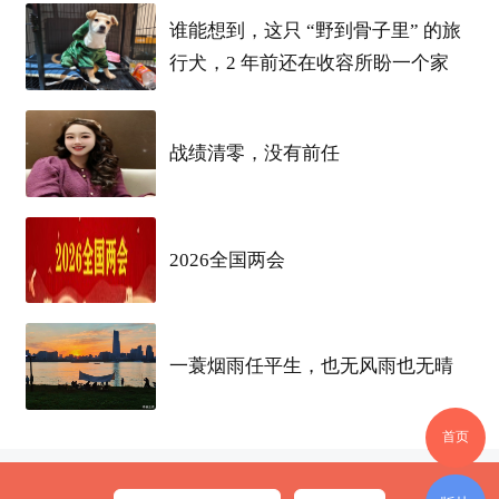
面、樱花等
城市
符号为灵感的
优衣库
新生活
城市
巡游志
·
武
谁能想到，这只 “野到骨子里” 的旅
汉
光谷
特别款
商品
，并与
武汉
本地高校及艺术家合作推出
行犬，2 年前还在收容所盼一个家
「江汉筑梦逸趣」、「蒜鸟，蒜鸟」、「比邻乐居」、
「爱在武大」、「像素江城」
等
5大系列UTme
!
图案，
将本
土
记忆穿上身；
同时，
新店
还特别推出
「
光谷
地图」
及
Lab
战绩清零，没有前任
ubu联名快闪
，
打造
LifeWear
年轻
新地标
，
引领区域品质消
费
潮！
开业期间
到店打卡更享五大
开业
专享好
礼
。
商品
组合全面升级，
秋冬明星
款抢先
集结
上新
，
2026全国两会
打造
光谷
换季首选
门店
！
作为
武汉
区域重点
门店
之一，
优衣库
武汉
光谷
世界城广场
一蓑烟雨任平生，也无风雨也无晴
店不仅延续着与
光谷
消费者的熟悉联结，更精准贴合
光谷
消费者
创园区通勤、周
末约会
漫步，
校友轻
松小聚
等多样
首页
场景下换季穿衣需求，
成为逛
光谷
的一站式
优选。
店内
率