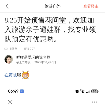
旅游户外
查看楼主
8.25开始预售花间堂，欢迎加
入旅游亲子遛娃群，找专业领
队预定有优惠哟。
5回复
阅读 707
咩咩是爱玩的陈老师
硕士二年级
2025年08月26日
在黄陂
哦