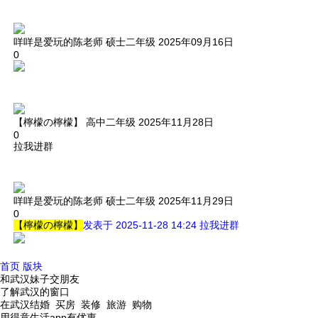
咩咩是爱玩的陈老师
硕士二年级
2025年09月16日
0
【檸檬の檸檬】
高中二年级
2025年11月28日
0
拉我进群
咩咩是爱玩的陈老师
硕士二年级
2025年11月29日
0
【檸檬の檸檬】
发表于 2025-11-28 14:24
拉我进群
首页
版块
和武汉妹子交朋友
了解武汉的窗口
在武汉结婚 买房 装修 旅游 购物
用得意生活app有优惠