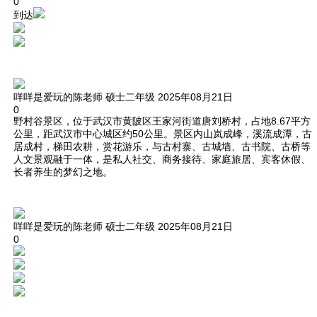
0
到达
咩咩是爱玩的陈老师
硕士二年级
2025年08月21日
0
野村谷景区，位于武汉市黄陂区王家河街道唐刘桥村，占地8.67平方
公里，距武汉市中心城区约50公里。景区内山岚成峰，溪流成潭，古
居成村，梯田农耕，赏花游乐，与古村寨、古城墙、古书院、古桥等
人文景观融于一体，是私人社交、商务接待、家庭旅居、宾客休假、
长者养生的梦幻之地。
咩咩是爱玩的陈老师
硕士二年级
2025年08月21日
0