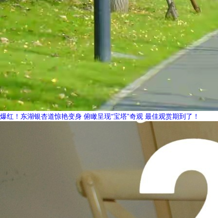
爆红！东湖银杏道惊艳变身 俯瞰呈现“宝塔”奇观 最佳观赏期到了！