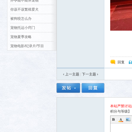
怀孕能不能养宠物
你该不该繁殖爱犬
被狗咬怎么办
宠物托运小窍门
宠物夏季攻略
生活
宠物电影/纪录片/节目
回复
‹ 上一主题
|
下一主题
›
消费
本站严禁讨论
积分与等级】