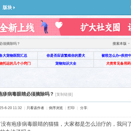
版块
必须摘除吗？
搜索本版
各大宠物医院汇总
你是否应该繁殖你的爱犬
被咬怎么办+疾控
物托运的几个小窍门
宠物知识大全
犬类常见备用药
疱疹病毒眼睛必须摘除吗？
[复制链接]
-6-20 11:32
|
只看该作者
|
倒序浏览
|
打印
|
分享:
有没有疱疹病毒眼睛的猫猫，大家都是怎么治疗的，我问