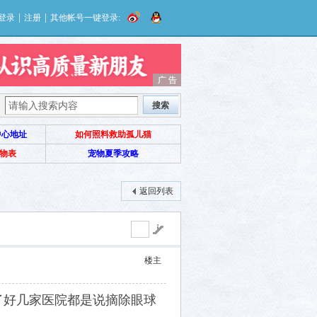
|
|
登录
注册
其他帐号一键登录:
广 告
广 告
搜索
中心地址
如何照料救助孤儿猫
物表
宠物夏季攻略
返回列表
楼主
了好几家医院都是说摘除眼球