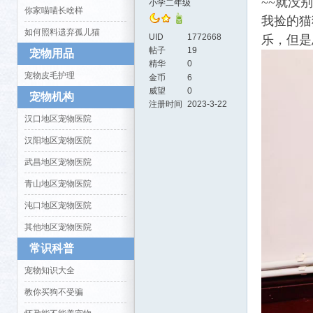
~~就没
小学二年级
你家喵喵长啥样
我捡的猫
如何照料遗弃孤儿猫
UID
1772668
乐，但是
帖子
19
宠物用品
精华
0
宠物皮毛护理
金币
6
威望
0
宠物机构
注册时间
2023-3-22
汉口地区宠物医院
活-
汉阳地区宠物医院
武昌地区宠物医院
青山地区宠物医院
沌口地区宠物医院
其他地区宠物医院
常识科普
武汉
宠物知识大全
教你买狗不受骗