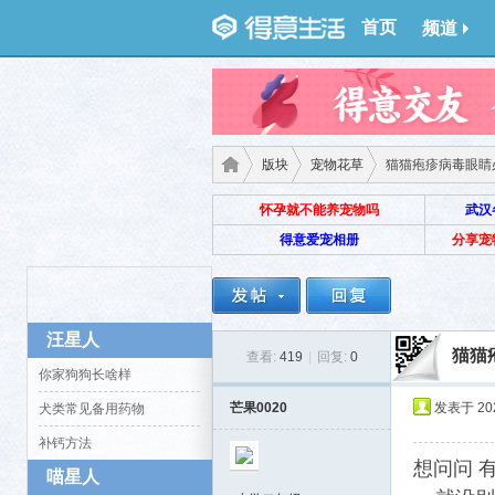
首页
频道
版块
宠物花草
猫猫疱疹病毒眼睛
怀孕就不能养宠物吗
武汉
得意爱宠相册
分享宠
得意
›
›
›
汪星人
猫猫
查看:
419
|
回复:
0
你家狗狗长啥样
芒果0020
发表于 2025
犬类常见备用药物
补钙方法
想问问 
喵星人
生