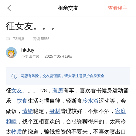
相亲交友
查看楼主
征女友。。。
73回复
阅读 5555
hkduy
小学四年级
2025年05月19日
网恋有风险，交友需谨慎，请大家注意保护自身安全
征
女友
。。。178，
有房
有车，喜欢看书健身运动音
乐，
饮食
生活习惯自律，轻断食
冷水浴
运动等，会
做饭，
情绪
稳定，
身材
管理较好，不烟不酒，
家庭
和睦
，找个互相喜欢的，合眼缘聊得来的，太高冷
太
物质
的绕道，骗钱投资的不要来，不喜勿喷出口