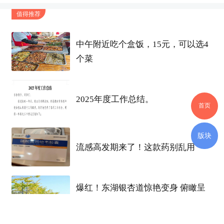
值得推荐
中午附近吃个盒饭，15元，可以选4
个菜
2025年度工作总结。
首页
版块
流感高发期来了！这款药别乱用
爆红！东湖银杏道惊艳变身 俯瞰呈
现“宝塔”奇观 最佳观赏期到了！