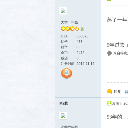
蒸了一年
大学一年级
UID
800076
帖子
433
5年过去
精华
0
金币
2478
来自得意生活
威望
0
注册时间
2015-11-16
回复
Ms蒙
发表于 2024
93年的
小学六年级