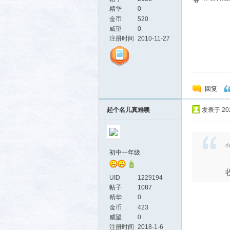
精华
0
金币
520
威望
0
注册时间
2010-11-27
社区
回复
起个名儿真难噢
发表于 2024
d
初中一年级
UID
1229194
帖子
1087
精华
0
金币
423
威望
0
注册时间
2018-1-6