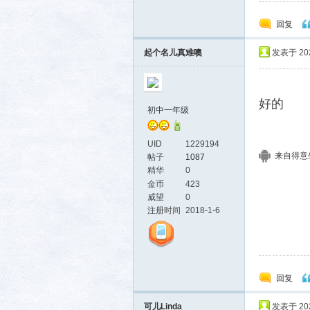
回复
起个名儿真难噢
发表于 2024
好的
初中一年级
UID
1229194
来自得意生活
帖子
1087
精华
0
金币
423
威望
0
注册时间
2018-1-6
回复
可儿Linda
发表于 2024