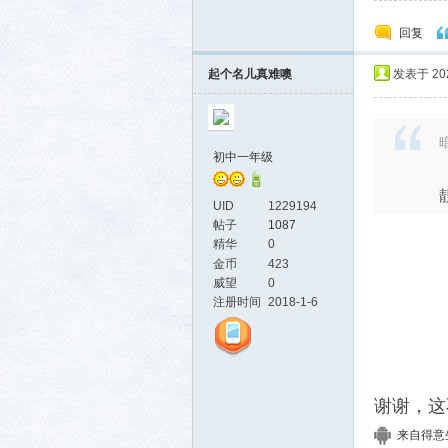
回复
起个名儿真难噢
发表于 2024
暗
初中一年级
UID
1229194
帖子
1087
精华
0
金币
423
威望
0
注册时间
2018-1-6
谢谢，这
来自得意生活