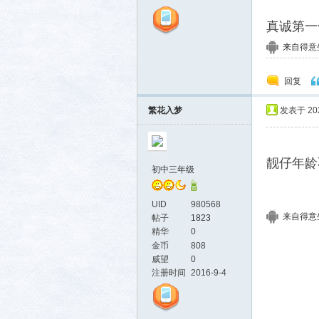
真诚第一
来自得意生活
回复
繁花入梦
发表于 2024
靓仔年龄不
初中三年级
UID
980568
来自得意生活
帖子
1823
精华
0
金币
808
威望
0
注册时间
2016-9-4