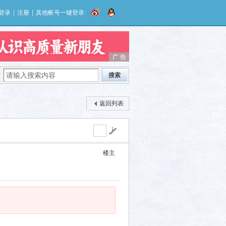
|
|
登录
注册
其他帐号一键登录:
广 告
广 告
搜索
返回列表
楼主