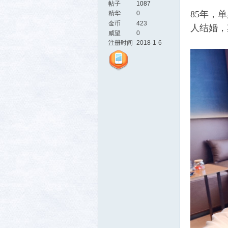
帖子
1087
85年，
精华
0
金币
423
人结婚，
威望
0
注册时间
2018-1-6
活-
武汉