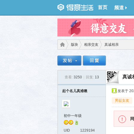
首页
频道
版块
相亲交友
真诚相亲
得意
›
›
›
真诚
查看:
3250
|
回复:
13
起个名儿真难噢
发表于 2024
男征女友
初中一年级
生
UID
1229194