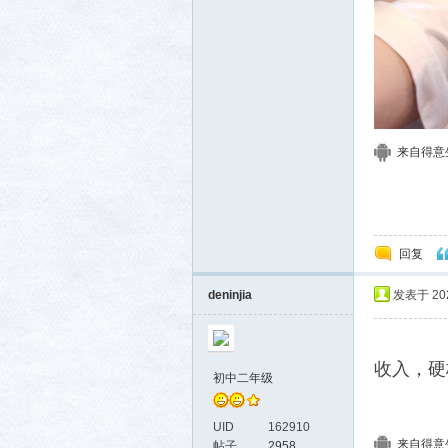
生活
来自得意生活
回复
deninjia
发表于 2024
消费
收入，硬
初中二年级
UID
162910
来自得意生活
帖子
2958