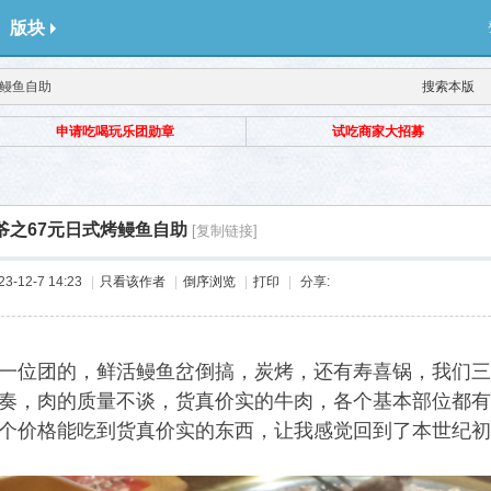
版块
烤鳗鱼自助
搜索本版
申请吃喝玩乐团勋章
试吃商家大招募
爷之67元日式烤鳗鱼自助
[复制链接]
-12-7 14:23
|
只看该作者
|
倒序浏览
|
打印
|
分享:
元一位团的，鲜活鳗鱼岔倒搞，炭烤，还有寿喜锅，我们
奏，肉的质量不谈，货真价实的牛肉，各个基本部位都有
个价格能吃到货真价实的东西，让我感觉回到了本世纪初