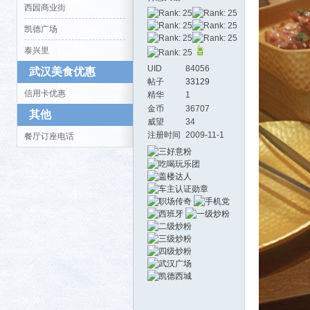
西园商业街
凯德广场
泰兴里
UID
84056
武汉美食优惠
活-
帖子
33129
信用卡优惠
精华
1
金币
36707
其他
威望
34
注册时间
2009-11-1
餐厅订座电话
武汉