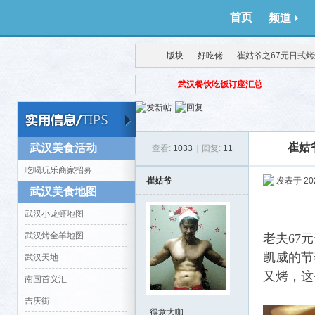
首页
频道
版块
好吃佬
崔姑爷之67元日式
武汉餐饮吃饭订座汇总
得意
›
›
›
崔姑
武汉美食活动
查看:
1033
|
回复:
11
吃喝玩乐商家招募
崔姑爷
发表于 2023
武汉美食地图
武汉小龙虾地图
武汉烤全羊地图
老夫67
生
凯威的节
武汉天地
又烤，这
南国首义汇
吉庆街
得意大咖