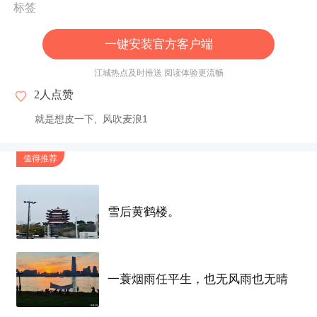
标签
一键安装官方客户端
江城热点及时推送 阅读体验更流畅
2
人点赞
就是想皮一下
风吹麦浪1
值得推荐
雪后黄鹤楼。
一蓑烟雨任平生，也无风雨也无晴