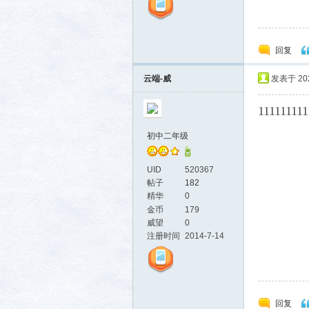
回复
云端-威
发表于 2026
111111111
初中二年级
UID
520367
帖子
182
精华
0
金币
179
威望
0
注册时间
2014-7-14
回复