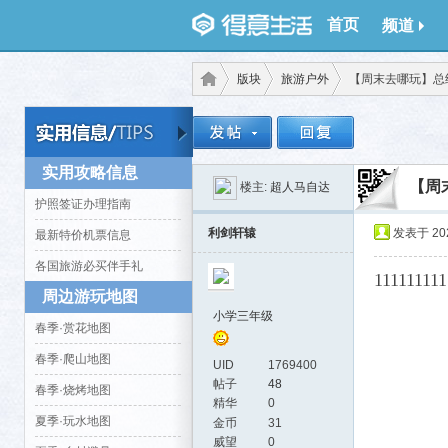
首页
频道
版块
旅游户外
【周末去哪玩】总结
得意
›
›
›
实用攻略信息
【周
楼主:
超人马自达
护照签证办理指南
利剑轩辕
发表于 2025
最新特价机票信息
各国旅游必买伴手礼
111111111
周边游玩地图
小学三年级
春季·赏花地图
春季·爬山地图
生
UID
1769400
帖子
48
春季·烧烤地图
精华
0
夏季·玩水地图
金币
31
威望
0