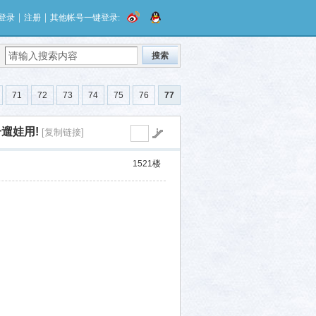
|
|
登录
注册
其他帐号一键登录:
搜索
71
72
73
74
75
76
77
遛娃用!
[复制链接]
1521
楼