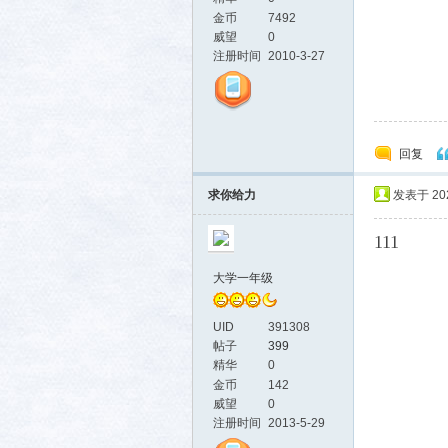
金币
7492
威望
0
注册时间
2010-3-27
回复
求你给力
发表于 2026
111
大学一年级
UID
391308
帖子
399
精华
0
金币
142
威望
0
注册时间
2013-5-29