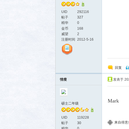
UID
292116
帖子
327
精华
0
金币
168
威望
2
注册时间
2012-5-16
回复
情瘦
发表于 2025
Mark
硕士二年级
UID
119228
来自得意生活
帖子
30
精华
0