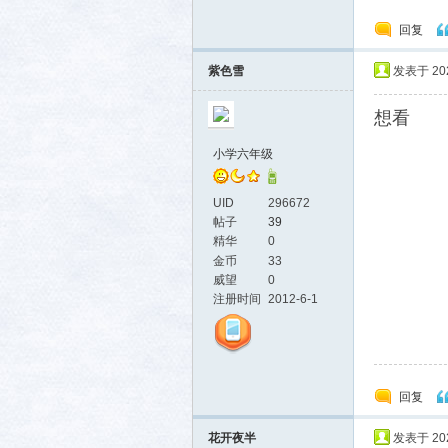
回复
生活
紫色雪
发表于 2025
想看
小学六年级
UID
296672
帖子
39
精华
0
金币
33
消费
威望
0
注册时间
2012-6-1
回复
花开夜半
发表于 2025