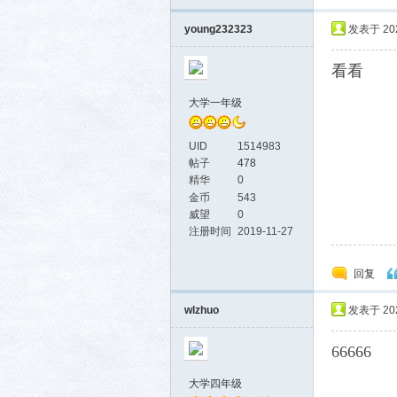
young232323
发表于 2026
看看
大学一年级
UID
1514983
帖子
478
精华
0
金币
543
威望
0
注册时间
2019-11-27
回复
wlzhuo
发表于 2026
66666
大学四年级