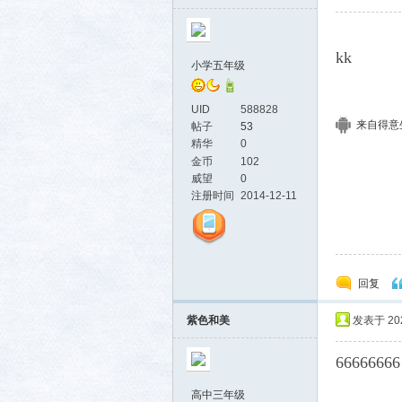
社区
kk
小学五年级
UID
588828
来自得意生活
帖子
53
精华
0
金币
102
威望
0
注册时间
2014-12-11
回复
紫色和美
发表于 2025
66666666
高中三年级