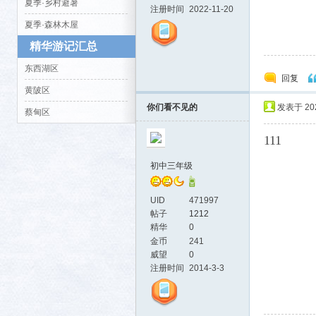
夏季·乡村避暑
注册时间
2022-11-20
夏季·森林木屋
精华游记汇总
东西湖区
回复
活-
黄陂区
你们看不见的
发表于 2025
蔡甸区
111
初中三年级
UID
471997
帖子
1212
武汉
精华
0
金币
241
威望
0
注册时间
2014-3-3