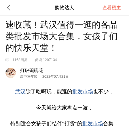
购物达人
查看楼主
速收藏！武汉值得一逛的各品
类批发市场大合集，女孩子们
的快乐天堂！
1168回复
阅读 1207134
打破碗碗花
高中三年级
2022年07月21日
武汉
除了吃喝玩，能逛的
批发市场
也不少，
今天就给大家盘点一波，
特别适合女孩子们结伴“打货”的
批发市场
合集，