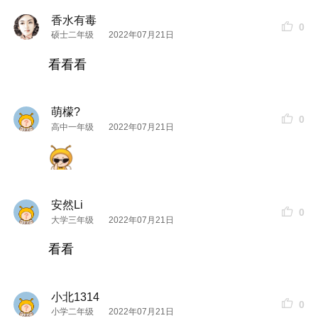
香水有毒
0
硕士二年级
2022年07月21日
4.发卡.小饰品帽子
批发市场
看看看
萌檬?
0
高中一年级
2022年07月21日
安然Li
0
大学三年级
2022年07月21日
看看
小北1314
0
小学二年级
2022年07月21日