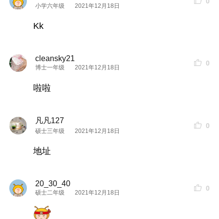
0
小学六年级
2021年12月18日
1.金粟院
Kk
客房28间
cleansky21
0
博士一年级
2021年12月18日
榻榻米单间4间
啦啦
榻榻米单间（带
庭院
）7间
凡凡127
0
豪华标准双人间3间
硕士三年级
2021年12月18日
地址
豪华标准双人间（带
庭院
）2间
20_30_40
豪华大床房7间
0
硕士二年级
2021年12月18日
家庭房1间