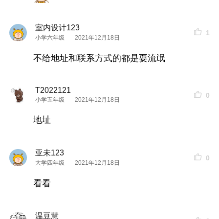
家庭房（带
庭院
）2间
室内设计123
1
小学六年级
2021年12月18日
套房1间
不给地址和联系方式的都是耍流氓
套房（带
庭院
）1间
T2022121
0
小学五年级
2021年12月18日
配备一个50人会议室
地址
亚未123
0
大学四年级
2021年12月18日
看看
温豆慧