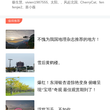
极生慧
vivien1987555
太阳。
风起北国
CherryCat
fen
fenjie2
蔷小薇
今天给大家推荐个适合冬日周末小憩的
武汉周边
游
值得推荐
玩好去处！
不愧为我国地理杂志推荐的地方！
这几年都还蛮流行民宿的，因为比较小众，人不
多，住的环境也很舒服，旁边也有景色可看，不管
是自己来玩，还是亲子家庭游都很适合。
雪后黄鹤楼。
这次给大家分享一家
武汉周边
不远的民宿地，去了
一次，真的会被惊艳到！
爆红！东湖银杏道惊艳变身 俯瞰呈
现“宝塔”奇观 最佳观赏期到了！
先上美图：
浮世万千，不如你