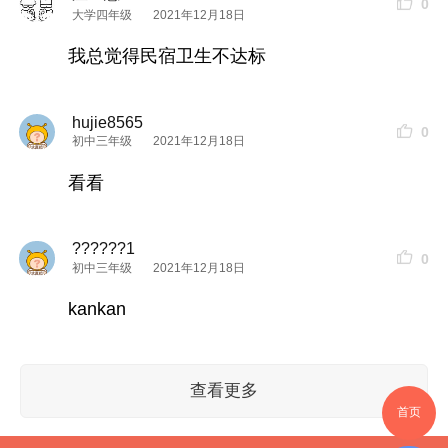
0
大学四年级
2021年12月18日
我总觉得民宿卫生不达标
hujie8565
2.稻香居
0
初中三年级
2021年12月18日
看看
客房32间，以“
小镇
街景”为设计主题，
房间面向
小镇
街道的这一面
??????1
0
初中三年级
2021年12月18日
毗邻
稻田
奇遇亲子乐园
kankan
豪华标准间11间
查看更多
豪华标间（带
庭院
）4间
首页