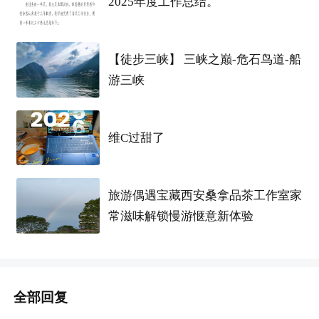
2025年度工作总结。
【徒步三峡】 三峡之巅-危石鸟道-船
游三峡
维C过甜了
旅游偶遇宝藏西安桑拿品茶工作室家
常滋味解锁慢游惬意新体验
全部回复