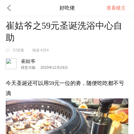
好吃佬
查看楼主
崔姑爷之59元圣诞洗浴中心自
助
57回复
阅读 4354
崔姑爷
得意大咖
2020年12月24日
今天圣诞还可以用59元一位的劵，随便吃吃都不亏
滴