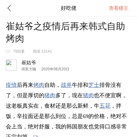
好吃佬
查看楼主
崔姑爷之疫情后再来韩式自助
烤肉
78回复
阅读 13141
崔姑爷
得意大咖
2020年08月20日
疫情
后再来
烤肉
自助，
战斧
牛排和
芝士
排骨没有
了，但是厚切的
猪肉
多了，现在
猪肉
也不便宜啊，
这老板真实在，食材还是那么新鲜，牛
五花
，拌
饭，辛拉面还是那么到位，总是69的价格，绝对不
会上当，绝对舒服，我的韩国朋友也觉得口感非常