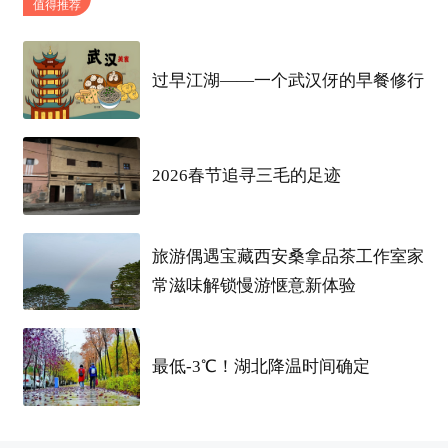
值得推荐
标签
过早江湖——一个武汉伢的早餐修行
2026春节追寻三毛的足迹
旅游偶遇宝藏西安桑拿品茶工作室家
常滋味解锁慢游惬意新体验
最低-3℃！湖北降温时间确定