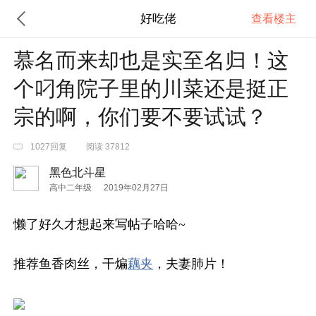
好吃佬
查看楼主
慕名而来却也是实至名归！这
个叼角院子里的川菜还是挺正
宗的啊，你们要不要试试？
1027回复
阅读 37812
黑色北斗星
高中二年级
2019年02月27日
懒了好久才想起来写帖子哈哈~
推荐鱼香肉丝，干煸
藕夹
，夫妻肺片！