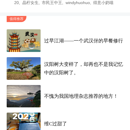
20
晶柠女生
市民王中王
windyhuohuo
得意小奶喵
都没有水分，应该是外酥里嫩而不是脱水。。。
口
味
还行
值得推荐
总体来说，是一个惊喜值大于
期待值
的地方！地址
过早江湖——一个武汉伢的早餐修行
的话大家随便回复点啥再刷新就可以看哈
如果你要查看本帖隐藏内容请回复
汉阳树大变样了，却再也不是我记忆
中的汉阳树了。
标签
川菜
叼角美食
汉口美食
武汉觅食记
不愧为我国地理杂志推荐的地方！
维C过甜了