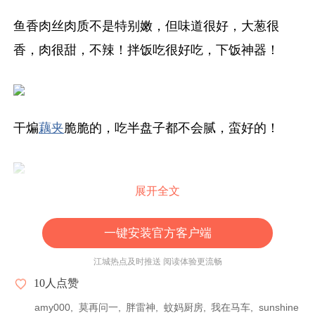
鱼香肉丝肉质不是特别嫩，但味道很好，大葱很
香，肉很甜，不辣！拌饭吃很好吃，下饭神器！
干煸
藕夹
脆脆的，吃半盘子都不会腻，蛮好的！
展开全文
夫妻肺片油厚，牛肉、
牛筋
口感不错，菜肴整体
口
味
很不错！
一键安装官方客户端
江城热点及时推送 阅读体验更流畅
10
人点赞
蛮多人推荐
辣子鸡
的，但我觉得鸡丁炸得太干几乎
amy000
莫再问一
胖雷神
蚊妈厨房
我在马车
sunshine