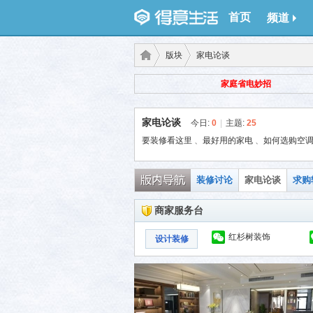
首页
频道
版块
家电论谈
家庭省电妙招
得意
›
›
家电论谈
今日:
0
|
主题:
25
要装修看这里
、
最好用的家电
、
如何选购空
装修讨论
家电论谈
求购
商家服务台
红杉树装饰
设计装修
生