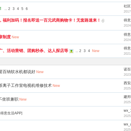
社区
！
...
2
3
4
5
6
2017
，福利加码！报名即送一百元武商购物卡！无套路速来！
得意
2024
得意
章制度
New
2024
得意
广、活动营销、团购秒杀、达人探店等
...
2
3
4
New
2021
诺百
诺百纳软水机都说好
New
2023
西安
茶离子工作室电视机维修技术
New
2025
建邦
不坐班兼职
New
2025
wx_
得意生活APP
]
2025
wx_
2025