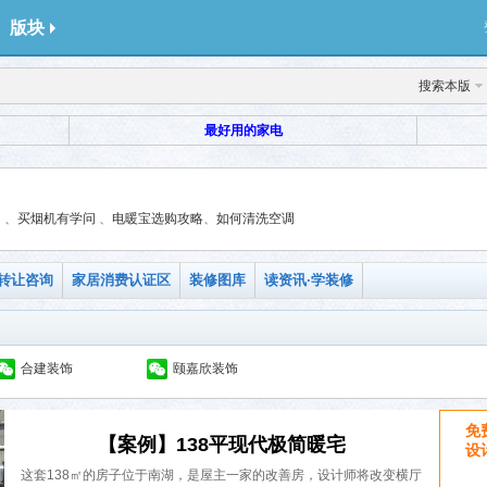
版块
搜索本版
最好用的家电
调
、
买烟机有学问
、
电暖宝选购攻略
、
如何清洗空调
转让咨询
家居消费认证区
装修图库
读资讯·学装修
合建装饰
颐嘉欣装饰