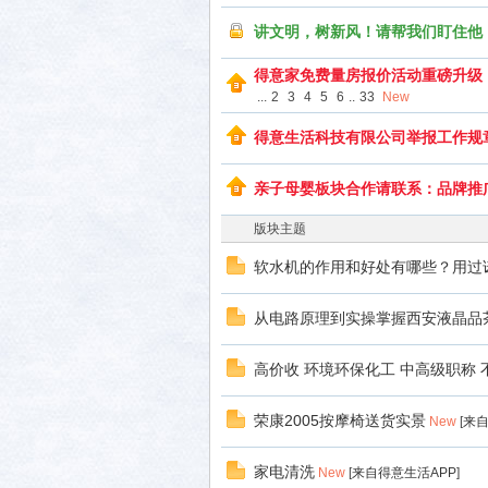
讲文明，树新风！请帮我们盯住他
生活
得意家免费量房报价活动重磅升级
...
2
3
4
5
6
..
33
New
得意生活科技有限公司举报工作规
亲子母婴板块合作请联系：品牌推
版块主题
软水机的作用和好处有哪些？用过
消费
从电路原理到实操掌握西安液晶品
高价收 环境环保化工 中高级职称 
荣康2005按摩椅送货实景
New
[
来自
家电清洗
New
[
来自得意生活APP
]