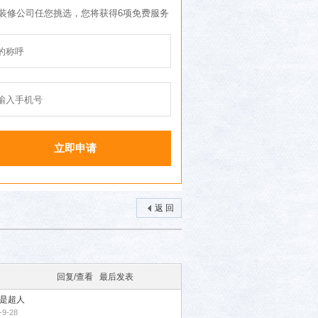
返 回
回复/查看
最后发表
是超人
-9-28