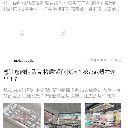
想让你的精品店陈列赢在起点？源头工厂有话说！亲爱的
精品店主&买手们，还在为找不到高颜值、能打又实惠的货
架发愁？作为深耕精品店货架多
mofanhuojia
2025年08月06日/
0回复
想让您的精品店“格调”瞬间拉满？秘密武器在这
里！?
还在为店铺陈列不够“吸睛”而烦恼？商品摆放杂乱无章，再
好的宝贝也难发光？?专业精品店货架，让您的店铺陈列赢
在起点！我们专注打造高颜