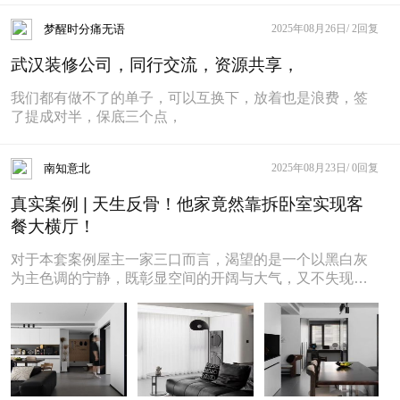
绳，转印挂绳，胶印挂绳，提花挂
梦醒时分痛无语
2025年08月26日/
2回复
绳
武汉装修公司，同行交流，资源共享，
我们都有做不了的单子，可以互换下，放着也是浪费，签
了提成对半，保底三个点，
南知意北
2025年08月23日/
0回复
真实案例 | 天生反骨！他家竟然靠拆卧室实现客
餐大横厅！
对于本套案例屋主一家三口而言，渴望的是一个以黑白灰
为主色调的宁静，既彰显空间的开阔与大气，又不失现代
生活的雅致。我们将这份信任与愿