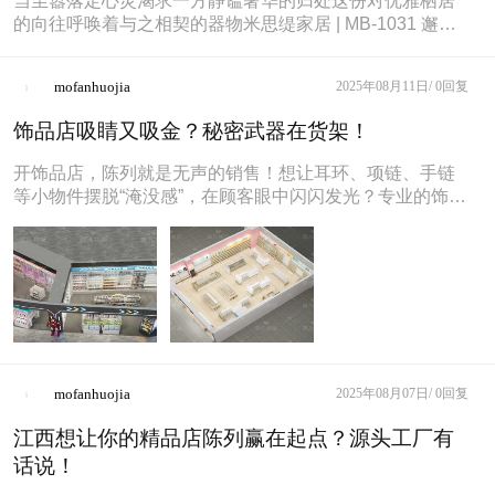
当尘嚣落定心灵渴求一方静谧奢华的归处这份对优雅栖居
的向往呼唤着与之相契的器物米思缇家居 | MB-1031 邂逅
软床以“意式静奢”
mofanhuojia
2025年08月11日/
0回复
饰品店吸睛又吸金？秘密武器在货架！
开饰品店，陈列就是无声的销售！想让耳环、项链、手链
等小物件摆脱“淹没感”，在顾客眼中闪闪发光？专业的饰品
店货架是关键！?精准分区，
mofanhuojia
2025年08月07日/
0回复
江西想让你的精品店陈列赢在起点？源头工厂有
话说！