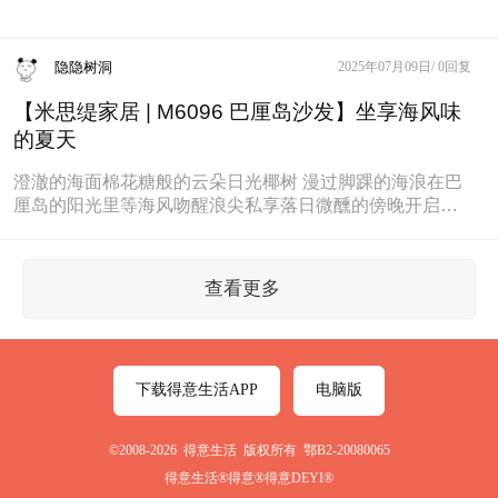
隐隐树洞
2025年07月09日/
0回复
【米思缇家居 | M6096 巴厘岛沙发】坐享海风味
的夏天
澄澈的海面棉花糖般的云朵日光椰树 漫过脚踝的海浪在巴
厘岛的阳光里等海风吻醒浪尖私享落日微醺的傍晚开启浓
郁的盛夏诗篇米思缇家居 |
查看更多
下载得意生活APP
电脑版
©2008-2026 得意生活 版权所有 鄂B2-20080065
得意生活®得意®得意DEYI®