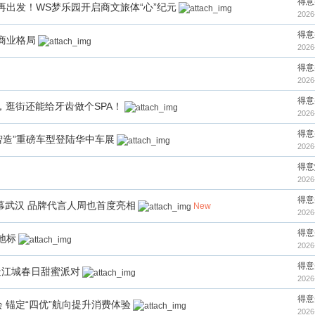
得意
出发！WS梦乐园开启商文旅体“心”纪元
2026
得意
商业格局
2026
得意
2026
得意
，逛街还能给牙齿做个SPA！
2026
得意
智造”重磅车型登陆华中车展
2026
得意
2026
得意
启幕武汉 品牌代言人周也首度亮相
New
2026
得意
地标
2026
得意
打造江城春日甜蜜派对
2026
得意
 锚定“四优”航向提升消费体验
2026