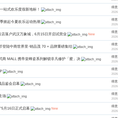
得意
中一站式欢乐度假新地标！
2026
得意
员季掀起今夏欢乐运动热潮
2026
得意
中首店落户武汉万象城，6月15日开启试营业
New
2026
得意
陆中商世界里·销品茂 70 + 品牌重磅集结
2026
得意
商 MALL 携帝皇蜂姿系列解锁非凡修护「蜜」决
2026
得意
P
2026
得意
象城品鉴会启幕
2026
得意
主场
2026
得意
5月16日正式启幕
New
2026