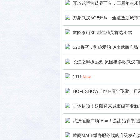
开放式运营破界而立，三周年欢乐再
万象武汉ACE开局，全速迭新城市
岚图泰山X8 时代精英首选座驾
520将至，和你爱的TA来武商广场
长江之畔掀热潮 岚图携多款武汉“
1111
New
HOPESHOW「也在康定飞歌」
主体封顶！汉阳迎来城市级商业新
武汉恒隆广场“Aha！是甜品节”
武商MALL举办服务战略升级发布会