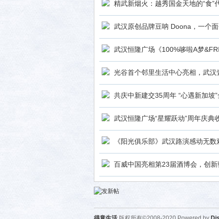
精武新烟火：越秀国金天地的“食”
武汉原创品牌豆呐 Doona，一个
武汉恒隆广场《100%哆啦A梦&FR
光谷首个邻里生活中心亮相，武汉壹
共庆中新建交35周年 “心遇新加坡
武汉恒隆广场“星耀跃动”周年庆典
《阳光俱乐部》武汉路演感动无数
百威中国亮相第23届酒博会，创
得意生活
版权所有©2008-2020 Powered by
Di