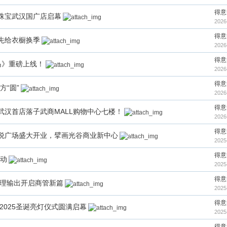
得意
卢珠宝武汉国广店启幕
2026
得意
先给衣橱换季
2026
得意
岛》重磅上线！
2026
得意
方“圆”
2026
得意
武汉首店落子武商MALL购物中心七楼！
2026
得意
悦广场盛大开业，擘画光谷商业新中心
2025
得意
行动
2025
得意
管理输出开启商管新篇
2025
得意
2025圣诞亮灯仪式圆满启幕
2025
得意