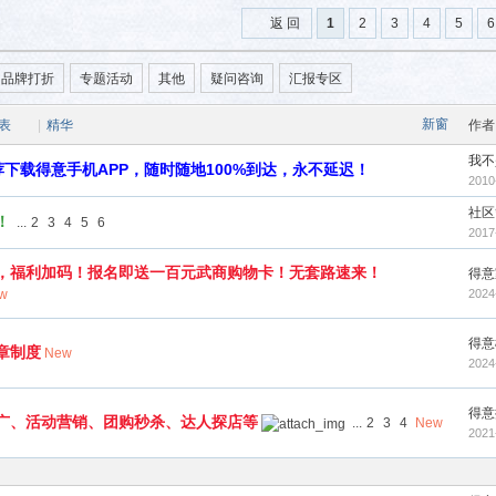
返 回
1
2
3
4
5
6
品牌打折
专题活动
其他
疑问咨询
汇报专区
新窗
表
|
精华
作者
我不
下载得意手机APP，随时随地100%到达，永不延迟！
2010
社区
！
...
2
3
4
5
6
2017
，福利加码！报名即送一百元武商购物卡！无套路速来！
得意
w
2024
得意
章制度
New
2024
得意
广、活动营销、团购秒杀、达人探店等
...
2
3
4
New
2021