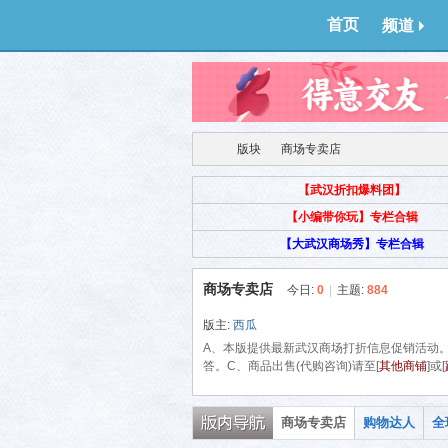
首页
频道
版块
商场专卖店
【武汉折扣爆料团】
【小编带你玩】专栏合辑
得意
›
›
【大武汉商场秀】专栏合辑
商场专卖店
今日:
0
|
主题:
884
版主:
西瓜
A、本版提供最新武汉商场打折信息促销活动
答。C、商品出售(代购咨询)请至[
其他商铺
]或[
商场专卖店
购物达人
全
生