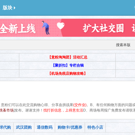
版块
搜索本版
【意粉淘淘团】活动汇总
【聚折扣】专栏合辑
【机场免税店购物攻略】
。意粉们可以在此交流购物心得、分享血拼战果
(交作业)
。B、有任何购物方面的问题
跳蚤市场
]发布。谢谢支持！
找打折信息，上得意生活
D、商场每周报广免费发布请联系QQ
球代购
武汉团购
通信数码
购物卡/优惠券
特色小店