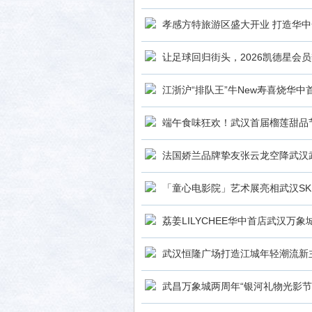
孝感方特旅游区盛大开业 打造华
让足球回归街头，2026凯德星会
社区
江浙沪“排队王”牛New寿喜烧华
端午食味狂欢！武汉首届榴莲甜品节登
法国娇兰品牌挚友张云龙空降武汉武
「童心电影院」艺术展亮相武汉SK
荔姜LILYCHEE华中首店武汉万
武汉恒隆广场打造江城年轻潮流新
武昌万象城两周年“银河礼物光影节”