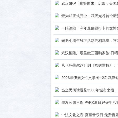
武汉SKP「接管周末」启幕：美
壹为邻正式开业，武汉光谷首个新
一眼沦陷！今年最值得打卡的文博
生活
光遇七周年线下活动亮相武汉，官
武汉恒隆广场呈献三丽鸥家族“日晒
从《玛蒂尔达》到《哈姆雷特》： 
2026年伊索女性文学图书馆-武汉
消费
当全民阅读遇见3500年城市之根
华发公园里IN PARK夏日好好生活
中法文化之春·夏至音乐日 免费音