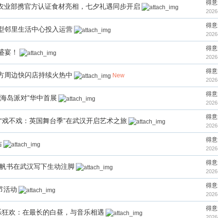
得意
国农业部携官方认证食材亮相，七夕礼遇同步开启
2026
得意
型邻里生活中心投入运营
2026
得意
盛宴！
2026
得意
方周边快闪店持续火热中
New
2026
得意
海岛派对”华中首展
2026
得意
“戏不戏：英国舞台季”在武汉开启艺术之旅
2026
得意
站
2026
得意
，帆书在武汉写下生动注脚
2026
得意
节活动
2026
得意
乐狂欢：在最长的白昼，与音乐相遇
2026