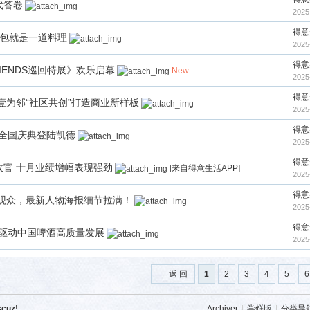
代答卷
2025
得意
面包就是一道料理
2025
得意
IENDS巡回特展》欢乐启幕
New
2025
得意
为邻“社区共创”打造商业新样板
2025
得意
”全国庆典登陆凯德
2025
得意
收官 十月业绩增幅表现强劲
[
来自得意生活APP
]
2025
得意
观众，最新人物海报细节拉满！
2025
得意
新驱动中国啤酒高质量发展
2025
返 回
1
2
3
4
5
6
scuz!
Archiver
|
尝鲜版
|
分类导