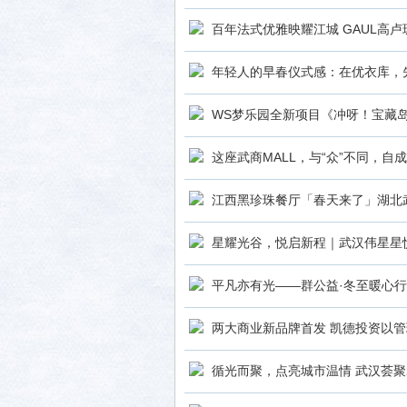
百年法式优雅映耀江城 GAUL高
年轻人的早春仪式感：在优衣库，
WS梦乐园全新项目《冲呀！宝藏
这座武商MALL，与“众”不同，自成
江西黑珍珠餐厅「春天来了」湖北
星耀光谷，悦启新程｜武汉伟星星
平凡亦有光——群公益·冬至暖心
两大商业新品牌首发 凯德投资以
循光而聚，点亮城市温情 武汉荟聚