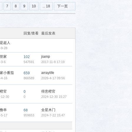
7
8
9
10
... 18
下一页
回复/查看
最后发表
是超人
-9-28
管家
jiamp
102
-3-6
547591
2017-11-8 17:19
家小番茄
arraylife
659
-4-16
866589
2026-4-17 09:56
橙官
得意橙官
0
-12-30
0
2024-12-30 15:27
撸串
全星木门
68
-5-17
959653
2024-7-22 15:47