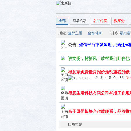
全部
商场活动
名品特卖
败家秀
筛选:
全部主题
全部时间
|
排序:
最后发
公告:
短信平台下发延迟，强烈推荐
活-
讲文明，树新风！请帮我们盯住他
得意家免费量房报价活动重磅升级
...
2
3
4
5
6
..
33
Ne
得意生活科技有限公司举报工作规
亲子母婴板块合作请联系：品牌推
武汉
版块主题