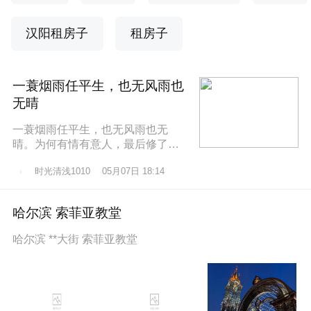
汉阳租房子
租房子
一蓑烟雨任平生，也无风雨也
无晴
一蓑烟雨任平生，也无风雨也无
晴。为何有情有意人，最后修了无
情道？东边日出西边雨，道似无情
时光清浅1010
05月07日 18:14
却有情。莫道桑榆晚，为霞尚满
天。
哈尔滨 索菲亚教堂
哈尔滨 **大街 索菲亚教堂