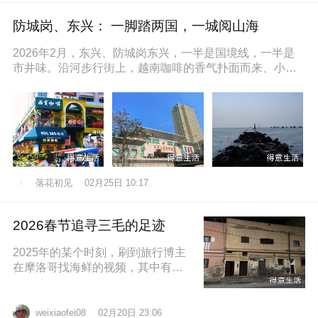
防城岗、东兴： 一脚踏两国，一城阅山海
2026年2月，东兴、防城岗东兴，一半是国境线，一半是
市井味。沿河步行街上，越南咖啡的香气扑面而来、小摊
上的咸奶油咖啡五颜六色的越
落花初见
02月25日 10:17
2026春节追寻三毛的足迹
2025年的某个时刻，刷到旅行博主
在摩洛哥找海鲜的视频，其中有个
片段就是在沿着大西洋海岸的时
候，路过了三毛的故居，然后在当
地拍照留
02月20日 23:06
weixiaofei08