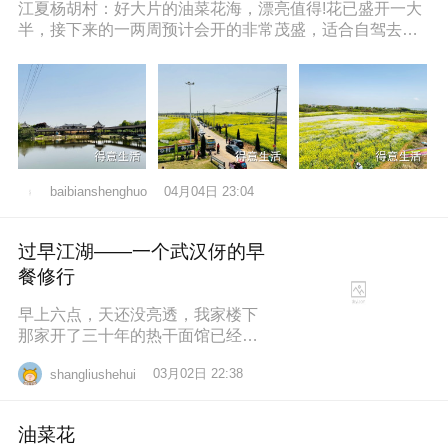
江夏杨胡村：好大片的油菜花海，漂亮值得!花已盛开一大
半，接下来的一两周预计会开的非常茂盛，适合自驾去拍
照打卡，穿亮色衣服更出片哦，
04月04日 23:04
baibianshenghuo
过早江湖——一个武汉伢的早
餐修行
早上六点，天还没亮透，我家楼下
那家开了三十年的热干面馆已经排
起了队。老板老陈，五十多岁，手
03月02日 22:38
shangliushehui
速快得像弹钢琴。一勺芝麻酱、半
勺卤水、一
油菜花