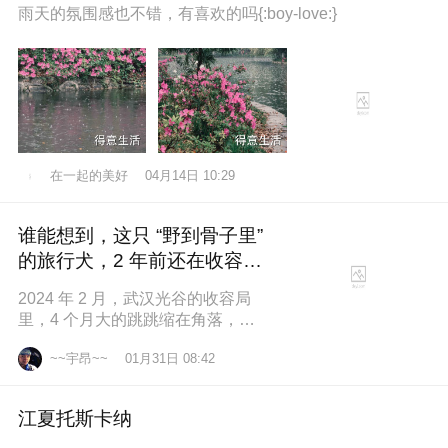
雨天的氛围感也不错，有喜欢的吗{:boy-love:}
在一起的美好
04月14日 10:29
谁能想到，这只 “野到骨子里”
的旅行犬，2 年前还在收容所
盼一个家
2024 年 2 月，武汉光谷的收容局
里，4 个月大的跳跳缩在角落，土
黄色的绒毛沾满灰尘，一双圆溜溜
~~宇昂~~
01月31日 08:42
的眼睛怯生生望着来人。我们俱乐
江夏托斯卡纳