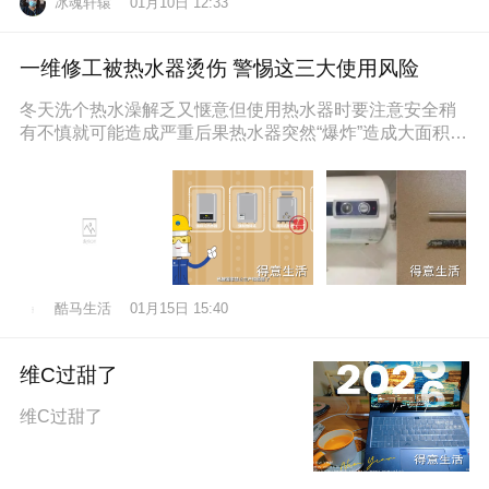
冰魂轩辕
01月10日 12:33
一维修工被热水器烫伤 警惕这三大使用风险
冬天洗个热水澡解乏又惬意但使用热水器时要注意安全稍
有不慎就可能造成严重后果热水器突然“爆炸”造成大面积烫
伤近日，维修工孙师傅在一位
酷马生活
01月15日 15:40
维C过甜了
维C过甜了