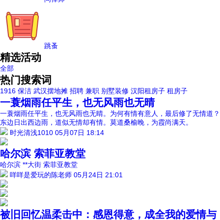
跳蚤
精选活动
全部
热门搜索词
1916
保洁
武汉摆地摊
招聘
兼职
别墅装修
汉阳租房子
租房子
一蓑烟雨任平生，也无风雨也无晴
一蓑烟雨任平生，也无风雨也无晴。为何有情有意人，最后修了无情道？
东边日出西边雨，道似无情却有情。莫道桑榆晚，为霞尚满天。
时光清浅1010
05月07日 18:14
哈尔滨 索菲亚教堂
哈尔滨 **大街 索菲亚教堂
咩咩是爱玩的陈老师
05月24日 21:01
被旧回忆温柔击中：感恩得意，成全我的爱情与