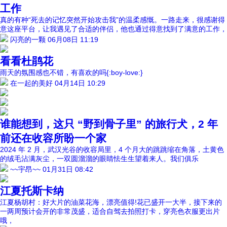
工作
真的有种“死去的记忆突然开始攻击我”的温柔感慨。一路走来，很感谢得
意这座平台，让我遇见了合适的伴侣，他也通过得意找到了满意的工作，
闪亮的一颗
06月08日 11:19
看看杜鹃花
雨天的氛围感也不错，有喜欢的吗{:boy-love:}
在一起的美好
04月14日 10:29
谁能想到，这只 “野到骨子里” 的旅行犬，2 年
前还在收容所盼一个家
2024 年 2 月，武汉光谷的收容局里，4 个月大的跳跳缩在角落，土黄色
的绒毛沾满灰尘，一双圆溜溜的眼睛怯生生望着来人。我们俱乐
~~宇昂~~
01月31日 08:42
江夏托斯卡纳
江夏杨胡村：好大片的油菜花海，漂亮值得!花已盛开一大半，接下来的
一两周预计会开的非常茂盛，适合自驾去拍照打卡，穿亮色衣服更出片
哦，