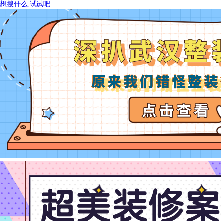
想搜什么,试试吧