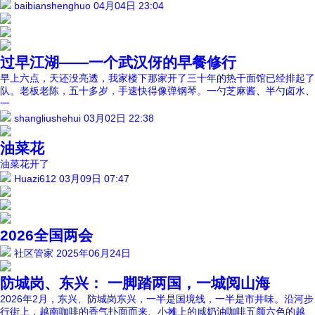
baibianshenghuo
04月04日 23:04
过早江湖——一个武汉伢的早餐修行
早上六点，天还没亮透，我家楼下那家开了三十年的热干面馆已经排起了
队。老板老陈，五十多岁，手速快得像弹钢琴。一勺芝麻酱、半勺卤水、
一
shangliushehui
03月02日 22:38
油菜花
油菜花开了
Huazi612
03月09日 07:47
2026全国两会
社区管家
2025年06月24日
防城岗、东兴： 一脚踏两国，一城阅山海
2026年2月，东兴、防城岗东兴，一半是国境线，一半是市井味。沿河步
行街上，越南咖啡的香气扑面而来、小摊上的咸奶油咖啡五颜六色的越