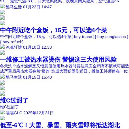
5℃，最低气温-3℃，白天北风微风，夜晚东南风微风，空气湿度86
酷马生活
01月22日 14:47
中午附近吃个盒饭，15元，可以选4个菜
中午附近吃个盒饭，15元，可以选4个菜{:boy-tease:}{:boy-sunglasses:}
{:boy-refuel:}
冰魂轩辕
01月10日 12:33
一维修工被热水器烫伤 警惕这三大使用风险
冬天洗个热水澡解乏又惬意但使用热水器时要注意安全稍有不慎就可能造
成严重后果热水器突然“爆炸”造成大面积烫伤近日，维修工孙师傅在一位
酷马生活
01月15日 15:40
维C过甜了
维C过甜了
喵喵GLC
2025年12月31日
低至-6℃！大雪、暴雪、雨夹雪即将抵达湖北