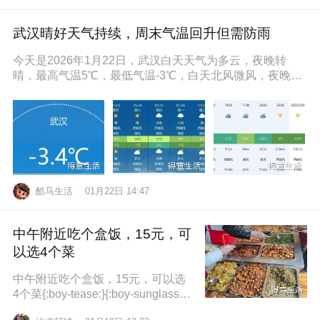
武汉晴好天气持续，周末气温回升但需防雨
今天是2026年1月22日，武汉白天天气为多云，夜晚转
晴，最高气温5℃，最低气温-3℃，白天北风微风，夜晚东
南风微风，空气湿度86
酷马生活
01月22日 14:47
中午附近吃个盒饭，15元，可
以选4个菜
中午附近吃个盒饭，15元，可以选
4个菜{:boy-tease:}{:boy-sunglasse
s:}{:boy-refuel:}