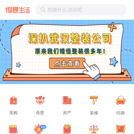
想搜什么,试试吧
美购
母婴
房产
装修
结婚