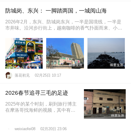
防城岗、东兴： 一脚踏两国，一城阅山海
2026年2月，东兴、防城岗东兴，一半是国境线，一半是
市井味。沿河步行街上，越南咖啡的香气扑面而来、小摊
上的咸奶油咖啡五颜六色的越
落花初见
02月25日 10:17
2026春节追寻三毛的足迹
2025年的某个时刻，刷到旅行博主
在摩洛哥找海鲜的视频，其中有个
片段就是在沿着大西洋海岸的时
候，路过了三毛的故居，然后在当
地拍照留
02月20日 23:06
weixiaofei08