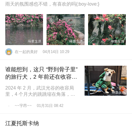
雨天的氛围感也不错，有喜欢的吗{:boy-love:}
在一起的美好
04月14日 10:29
谁能想到，这只 “野到骨子里”
的旅行犬，2 年前还在收容所
盼一个家
2024 年 2 月，武汉光谷的收容局
里，4 个月大的跳跳缩在角落，土
黄色的绒毛沾满灰尘，一双圆溜溜
~~宇昂~~
01月31日 08:42
的眼睛怯生生望着来人。我们俱乐
江夏托斯卡纳