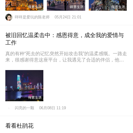
咩咩是爱玩的陈老师
05月24日 21:01
被旧回忆温柔击中：感恩得意，成全我的爱情与
工作
真的有种“死去的记忆突然开始攻击我”的温柔感慨。一路走
来，很感谢得意这座平台，让我遇见了合适的伴侣，他也
通过得意找到了满意的工作，
闪亮的一颗
06月08日 11:19
看看杜鹃花