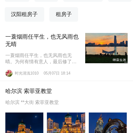
汉阳租房子
租房子
一蓑烟雨任平生，也无风雨也
无晴
一蓑烟雨任平生，也无风雨也无
晴。为何有情有意人，最后修了无
情道？东边日出西边雨，道似无情
时光清浅1010
05月07日 18:14
却有情。莫道桑榆晚，为霞尚满
天。
哈尔滨 索菲亚教堂
哈尔滨 **大街 索菲亚教堂