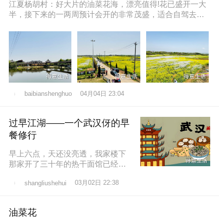
江夏杨胡村：好大片的油菜花海，漂亮值得!花已盛开一大
半，接下来的一两周预计会开的非常茂盛，适合自驾去拍
照打卡，穿亮色衣服更出片哦，
04月04日 23:04
baibianshenghuo
过早江湖——一个武汉伢的早
餐修行
早上六点，天还没亮透，我家楼下
那家开了三十年的热干面馆已经排
起了队。老板老陈，五十多岁，手
03月02日 22:38
shangliushehui
速快得像弹钢琴。一勺芝麻酱、半
勺卤水、一
油菜花