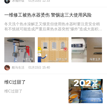
冰魂轩辕
01月10日 12:33
一维修工被热水器烫伤 警惕这三大使用风险
冬天洗个热水澡解乏又惬意但使用热水器时要注意安全稍
有不慎就可能造成严重后果热水器突然“爆炸”造成大面积烫
伤近日，维修工孙师傅在一位
酷马生活
01月15日 15:40
维C过甜了
维C过甜了