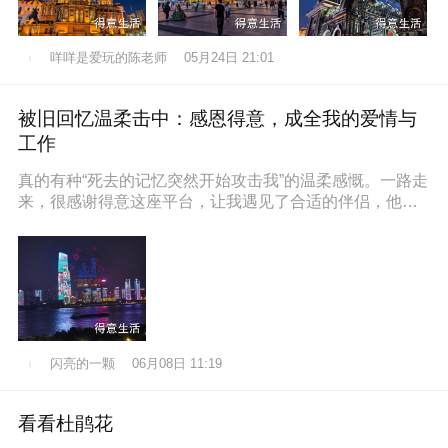
咩咩是爱玩的陈老师
05月24日 21:01
被旧回忆温柔击中：感恩得意，成全我的爱情与
工作
真的有种“死去的记忆突然开始攻击我”的温柔感慨。一路走
来，很感谢得意这座平台，让我遇见了合适的伴侣，他也
通过得意找到了满意的工作，
闪亮的一颗
06月08日 11:19
看看杜鹃花