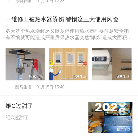
冰魂轩辕
01月10日 12:33
一维修工被热水器烫伤 警惕这三大使用风险
冬天洗个热水澡解乏又惬意但使用热水器时要注意安全稍
有不慎就可能造成严重后果热水器突然“爆炸”造成大面积烫
伤近日，维修工孙师傅在一位
酷马生活
01月15日 15:40
维C过甜了
维C过甜了