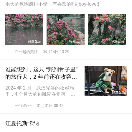
雨天的氛围感也不错，有喜欢的吗{:boy-love:}
在一起的美好
04月14日 10:29
谁能想到，这只 “野到骨子里”
的旅行犬，2 年前还在收容所
盼一个家
2024 年 2 月，武汉光谷的收容局
里，4 个月大的跳跳缩在角落，土
黄色的绒毛沾满灰尘，一双圆溜溜
~~宇昂~~
01月31日 08:42
的眼睛怯生生望着来人。我们俱乐
江夏托斯卡纳