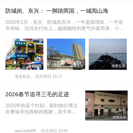
防城岗、东兴： 一脚踏两国，一城阅山海
2026年2月，东兴、防城岗东兴，一半是国境线，一半是
市井味。沿河步行街上，越南咖啡的香气扑面而来、小摊
上的咸奶油咖啡五颜六色的越
落花初见
02月25日 10:17
2026春节追寻三毛的足迹
2025年的某个时刻，刷到旅行博主
在摩洛哥找海鲜的视频，其中有个
片段就是在沿着大西洋海岸的时
候，路过了三毛的故居，然后在当
地拍照留
02月20日 23:06
weixiaofei08