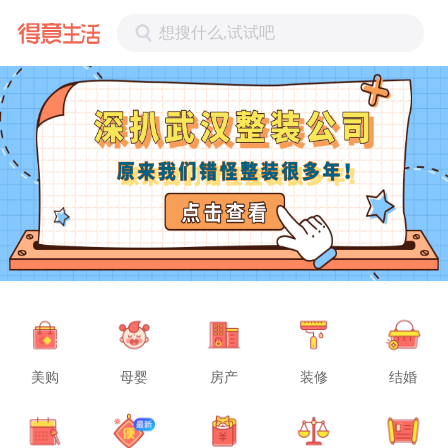
想搜什么,试试吧
美购
母婴
房产
装修
结婚