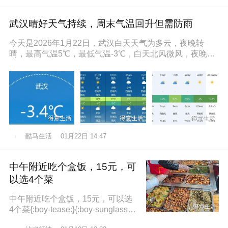
武汉晴好天气持续，周末气温回升但需防雨
今天是2026年1月22日，武汉白天天气为多云，夜晚转
晴，最高气温5℃，最低气温-3℃，白天北风微风，夜晚东
南风微风，空气湿度86
酷马生活
01月22日 14:47
中午附近吃个盒饭，15元，可
以选4个菜
中午附近吃个盒饭，15元，可以选
4个菜{:boy-tease:}{:boy-sunglasse
s:}{:boy-refuel:}