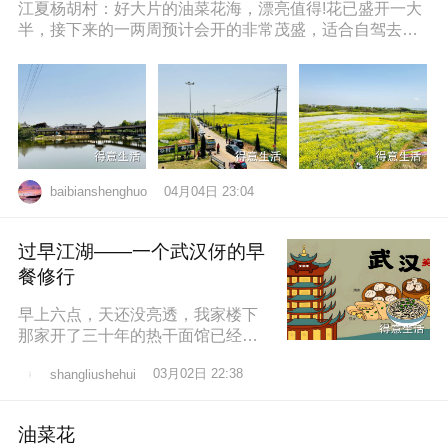
江夏杨胡村：好大片的油菜花海，漂亮值得!花已盛开一大
半，接下来的一两周预计会开的非常茂盛，适合自驾去拍
照打卡，穿亮色衣服更出片哦，
04月04日 23:04
baibianshenghuo
过早江湖——一个武汉伢的早
餐修行
早上六点，天还没亮透，我家楼下
那家开了三十年的热干面馆已经排
起了队。老板老陈，五十多岁，手
03月02日 22:38
shangliushehui
速快得像弹钢琴。一勺芝麻酱、半
勺卤水、一
油菜花