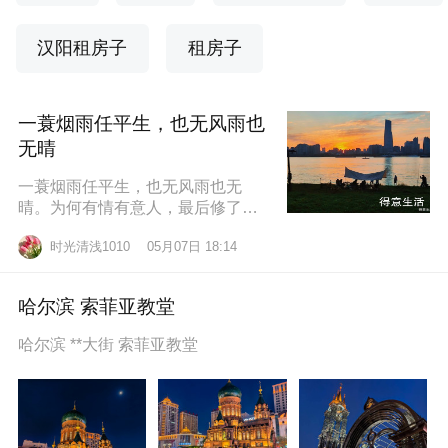
汉阳租房子
租房子
一蓑烟雨任平生，也无风雨也
无晴
一蓑烟雨任平生，也无风雨也无
晴。为何有情有意人，最后修了无
情道？东边日出西边雨，道似无情
时光清浅1010
05月07日 18:14
却有情。莫道桑榆晚，为霞尚满
天。
哈尔滨 索菲亚教堂
哈尔滨 **大街 索菲亚教堂