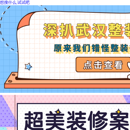
想搜什么,试试吧