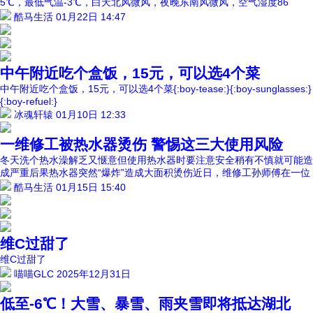
5℃，最低气温-3℃，白天北风微风，夜晚东南风微风，空气湿度86
酷马生活
01月22日 14:47
中午附近吃个盒饭，15元，可以选4个菜
中午附近吃个盒饭，15元，可以选4个菜{:boy-tease:}{:boy-sunglasses:}
{:boy-refuel:}
冰魂轩辕
01月10日 12:33
一维修工被热水器烫伤 警惕这三大使用风险
冬天洗个热水澡解乏又惬意但使用热水器时要注意安全稍有不慎就可能造
成严重后果热水器突然“爆炸”造成大面积烫伤近日，维修工孙师傅在一位
酷马生活
01月15日 15:40
维C过甜了
维C过甜了
喵喵GLC
2025年12月31日
低至-6℃！大雪、暴雪、雨夹雪即将抵达湖北