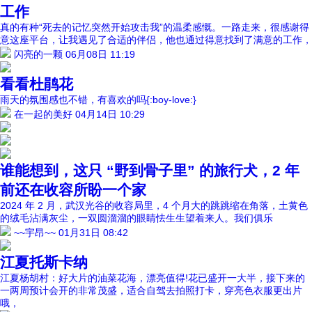
工作
真的有种“死去的记忆突然开始攻击我”的温柔感慨。一路走来，很感谢得
意这座平台，让我遇见了合适的伴侣，他也通过得意找到了满意的工作，
闪亮的一颗
06月08日 11:19
看看杜鹃花
雨天的氛围感也不错，有喜欢的吗{:boy-love:}
在一起的美好
04月14日 10:29
谁能想到，这只 “野到骨子里” 的旅行犬，2 年
前还在收容所盼一个家
2024 年 2 月，武汉光谷的收容局里，4 个月大的跳跳缩在角落，土黄色
的绒毛沾满灰尘，一双圆溜溜的眼睛怯生生望着来人。我们俱乐
~~宇昂~~
01月31日 08:42
江夏托斯卡纳
江夏杨胡村：好大片的油菜花海，漂亮值得!花已盛开一大半，接下来的
一两周预计会开的非常茂盛，适合自驾去拍照打卡，穿亮色衣服更出片
哦，