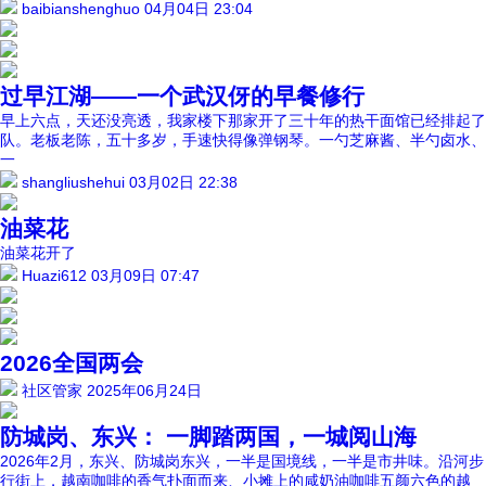
baibianshenghuo
04月04日 23:04
过早江湖——一个武汉伢的早餐修行
早上六点，天还没亮透，我家楼下那家开了三十年的热干面馆已经排起了
队。老板老陈，五十多岁，手速快得像弹钢琴。一勺芝麻酱、半勺卤水、
一
shangliushehui
03月02日 22:38
油菜花
油菜花开了
Huazi612
03月09日 07:47
2026全国两会
社区管家
2025年06月24日
防城岗、东兴： 一脚踏两国，一城阅山海
2026年2月，东兴、防城岗东兴，一半是国境线，一半是市井味。沿河步
行街上，越南咖啡的香气扑面而来、小摊上的咸奶油咖啡五颜六色的越