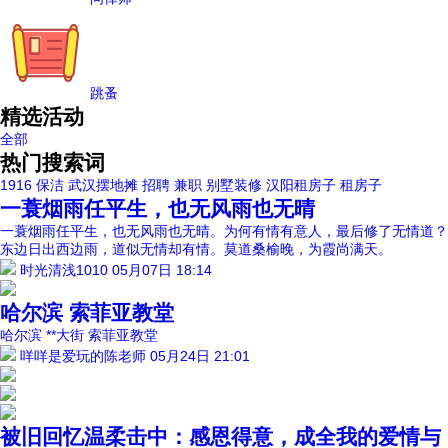
跳蚤
精选活动
全部
热门搜索词
1916
保洁
武汉摆地摊
招聘
兼职
别墅装修
汉阳租房子
租房子
一蓑烟雨任平生，也无风雨也无晴
一蓑烟雨任平生，也无风雨也无晴。为何有情有意人，最后修了无情道？
东边日出西边雨，道似无情却有情。莫道桑榆晚，为霞尚满天。
时光清浅1010
05月07日 18:14
哈尔滨 索菲亚教堂
哈尔滨 **大街 索菲亚教堂
咩咩是爱玩的陈老师
05月24日 21:01
被旧回忆温柔击中：感恩得意，成全我的爱情与